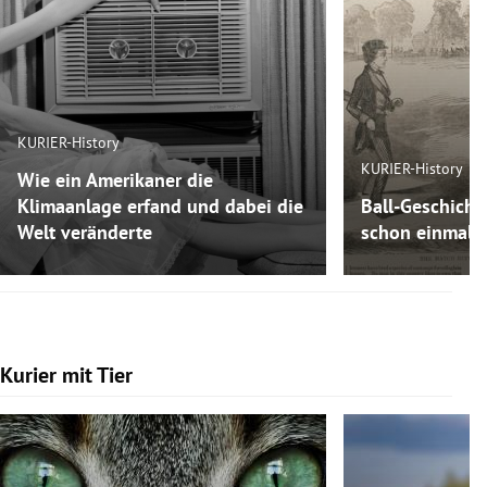
KURIER-History
KURIER-History
Wie ein Amerikaner die
Klimaanlage erfand und dabei die
Ball-Geschicht
Welt veränderte
schon einmal F
Kurier mit Tier
Slide 1 von 7