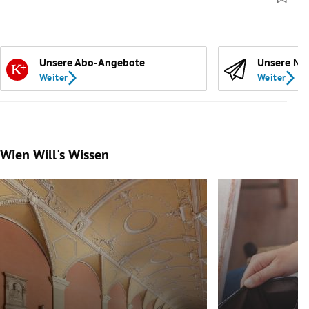
Unsere Abo-Angebote
Unsere Ne
Weiter
Weiter
Wien Will's Wissen
Slide 1 von 139