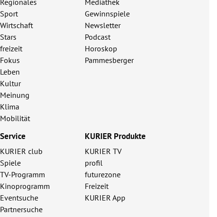
Regionales
Mediathek
Sport
Gewinnspiele
Wirtschaft
Newsletter
Stars
Podcast
freizeit
Horoskop
Fokus
Pammesberger
Leben
Kultur
Meinung
Klima
Mobilität
Service
KURIER Produkte
KURIER club
KURIER TV
Spiele
profil
TV-Programm
futurezone
Kinoprogramm
Freizeit
Eventsuche
KURIER App
Partnersuche