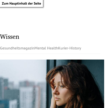
Zum Hauptinhalt der Seite
Wissen
Gesundheitsmagazin
Mental Health
Kurier-History
tik Untermenü