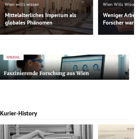
Wien will's wissen
Wien Wills Wissen
Mittelalterliches Imperium als
Weniger Arbeit
globales Phänomen
Forscher warne
Kurier-History
Slide 1 von 7