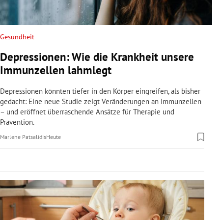
rreich Untermenü
rt Untermenü
Gesundheit
Depressionen: Wie die Krankheit unsere
schaft Untermenü
Immunzellen lahmlegt
s Untermenü
Depressionen könnten tiefer in den Körper eingreifen, als bisher
gedacht: Eine neue Studie zeigt Veränderungen an Immunzellen
zeit Untermenü
– und eröffnet überraschende Ansätze für Therapie und
Prävention.
undheit Untermenü
Marlene Patsalidis
Heute
tur Untermenü
nung Untermenü
lität Untermenü