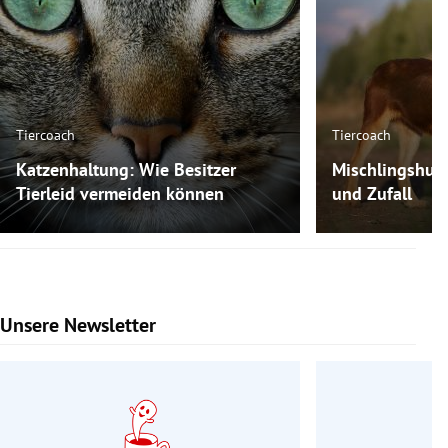
Tiercoach
Tiercoach
Katzenhaltung: Wie Besitzer
Mischlingshun
Tierleid vermeiden können
und Zufall
Unsere Newsletter
Slide 1 von 9