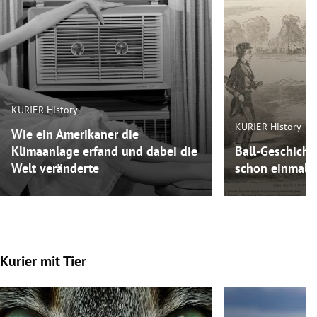
KURIER-History
KURIER-History
Wie ein Amerikaner die
Klimaanlage erfand und dabei die
Ball-Geschicht
Welt veränderte
schon einmal F
Kurier mit Tier
Slide 1 von 7