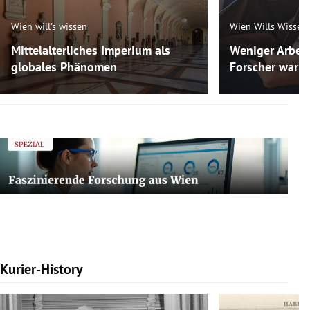
Wien will's wissen
Wien Wills Wissen
Mittelalterliches Imperium als
Weniger Arbeit
globales Phänomen
Forscher warne
Kurier-History
Slide 1 von 7