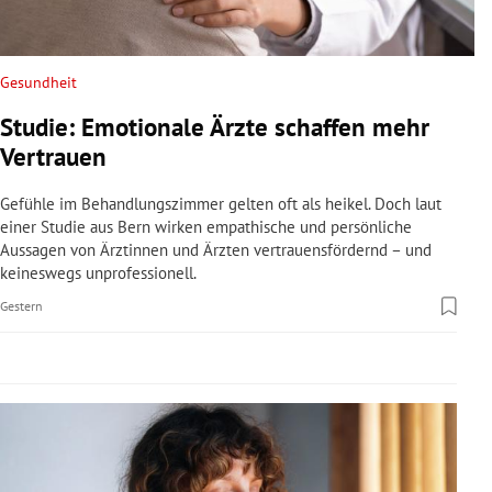
rreich Untermenü
rt Untermenü
Gesundheit
Studie: Emotionale Ärzte schaffen mehr
schaft Untermenü
Vertrauen
s Untermenü
Gefühle im Behandlungszimmer gelten oft als heikel. Doch laut
einer Studie aus Bern wirken empathische und persönliche
zeit Untermenü
Aussagen von Ärztinnen und Ärzten vertrauensfördernd – und
keineswegs unprofessionell.
undheit Untermenü
Gestern
tur Untermenü
nung Untermenü
lität Untermenü