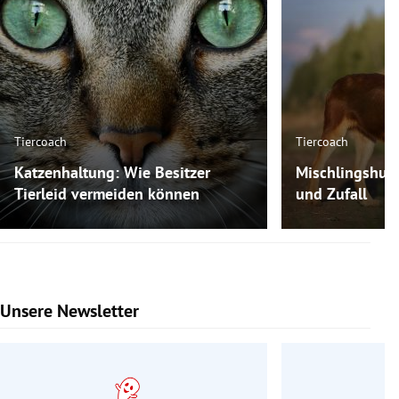
Tiercoach
Tiercoach
Katzenhaltung: Wie Besitzer
Mischlingshun
Tierleid vermeiden können
und Zufall
Unsere Newsletter
Slide 1 von 9