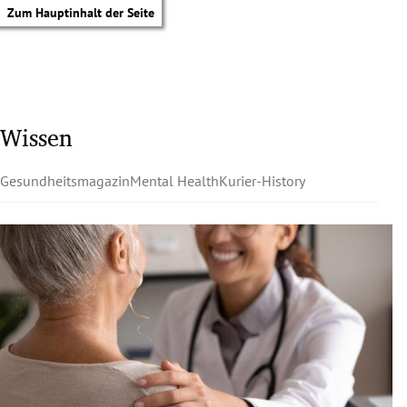
Zum Hauptinhalt der Seite
Wissen
Gesundheitsmagazin
Mental Health
Kurier-History
tik Untermenü