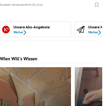
Elisabeth Gerstendorfer
04.08.2026
Unsere Abo-Angebote
Unsere Ne
Weiter
Weiter
Wien Will's Wissen
Slide 1 von 139