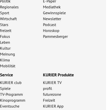
Politik
E-Paper
Regionales
Mediathek
Sport
Gewinnspiele
Wirtschaft
Newsletter
Stars
Podcast
freizeit
Horoskop
Fokus
Pammesberger
Leben
Kultur
Meinung
Klima
Mobilität
Service
KURIER Produkte
KURIER club
KURIER TV
Spiele
profil
TV-Programm
futurezone
Kinoprogramm
Freizeit
Eventsuche
KURIER App