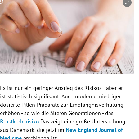
Copyright-Hinweis öffnen/schließen
rreich Untermenü
rt Untermenü
schaft Untermenü
s Untermenü
zeit Untermenü
undheit Untermenü
Es ist nur ein geringer Anstieg des Risikos - aber er
tur Untermenü
ist statistisch signifikant: Auch moderne, niedriger
dosierte Pillen-Präparate zur
Empfängnisverhütung
nung Untermenü
erhöhen - so wie die älteren Generationen - das
Brustkrebsrisiko
.Das zeigt eine große Untersuchung
lität Untermenü
aus
Dänemark
, die jetzt im
New England Journal of
Medicine
erschienen ist.