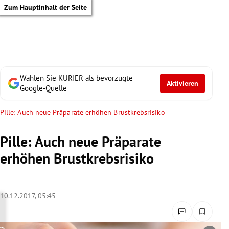
Zum Hauptinhalt der Seite
Wählen Sie KURIER als bevorzugte
Aktivieren
Google-Quelle
Pille: Auch neue Präparate erhöhen Brustkrebsrisiko
Pille: Auch neue Präparate
erhöhen Brustkrebsrisiko
10.12.2017, 05:45
tik Untermenü