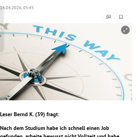
rreich Untermenü
14.04.2026, 05:45
rt Untermenü
Copyright-Hinweis öffnen/schließen
schaft Untermenü
s Untermenü
zeit Untermenü
undheit Untermenü
tur Untermenü
nung Untermenü
Leser Bernd K. (39) fragt:
lität Untermenü
Nach dem Studium habe ich schnell einen Job
gefunden, arbeite bewusst nicht Vollzeit und habe