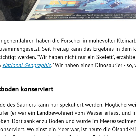
angenen Jahren haben die Forscher in mühevoller Kleinarbe
 zusammengesetzt. Seit Freitag kann das Ergebnis in dem 
htigt werden. "Wir haben nicht nur ein Skelett", erzählt
n
National Geographic
. "Wir haben einen
Dinosaurier
- so, 
boden konserviert
nde des
Sauriers
kann nur spekuliert werden. Möglicherwei
ufer (er war ein Landbewohner) vom Wasser erfasst und i
eben. Dort sank er zu Boden und wurde im Meeressedime
onserviert. Wo einst ein Meer war, ist heute die Ölsand-M