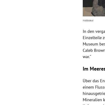
nodosaur
In den verg
Einzelteile
Museum besic
Caleb Brow
war."
Im Meeres
Über das E
einem Fluss
hinausgetri
Mineralien k