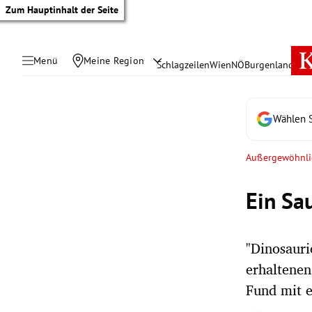
Zum Hauptinhalt der Seite
Menü
Meine Region
Schlagzeilen
Wien
NÖ
Burgenland
Öste
Wählen S
Außergewöhnli
Ein Sau
"Dinosauri
erhaltene
tik Untermenü
Fund mit 
rreich Untermenü