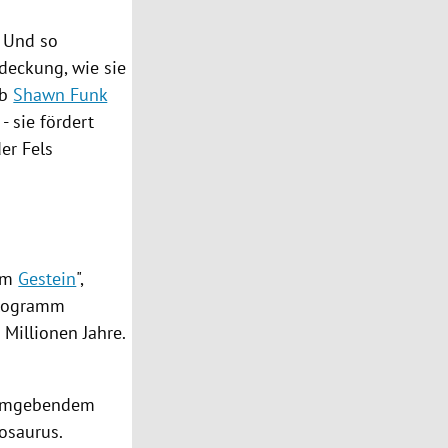
. Und so
tdeckung, wie sie
ub
Shawn Funk
 sie fördert
der Fels
uem
Gestein
",
Kilogramm
 Millionen Jahre.
e umgebendem
osaurus.