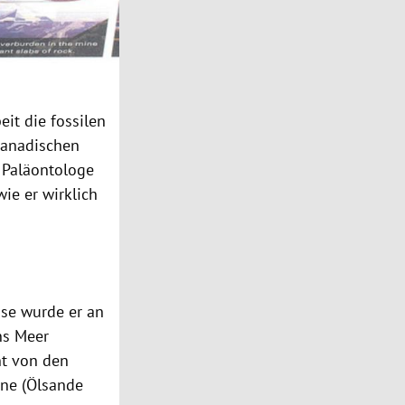
it die fossilen
kanadischen
e Paläontologe
wie er wirklich
se wurde er an
ns Meer
nt von den
ine (Ölsande