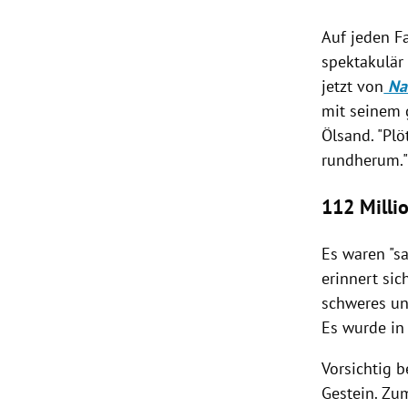
Auf jeden Fa
spektakulär 
jetzt von
Nat
mit seinem g
Ölsand. "Plö
rundherum.
112 Millio
Es waren "s
erinnert si
schweres und
Es wurde in
Vorsichtig 
Gestein
. Zu