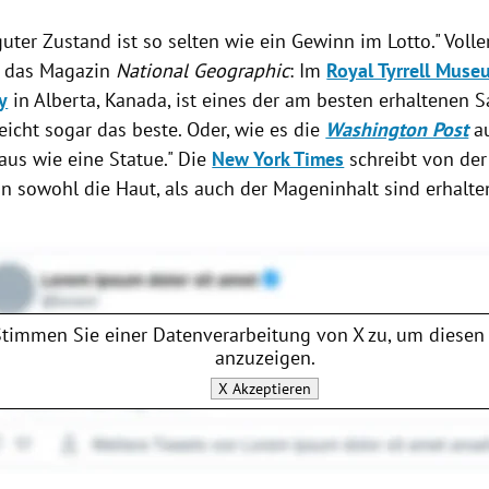
guter Zustand ist so selten wie ein Gewinn im Lotto." Vol
ur das Magazin
National Geographic
: Im
Royal Tyrrell Muse
y
in Alberta,
Kanada
, ist eines der am besten erhaltenen S
leicht sogar das beste. Oder, wie es die
Washington Post
au
 aus wie eine
Statue
." Die
New York Times
schreibt von der
n sowohl die Haut, als auch der Mageninhalt sind erhalte
Stimmen Sie einer Datenverarbeitung von
X
zu, um diesen 
anzuzeigen.
X
Akzeptieren