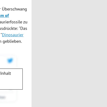
ler Überschwang
um of
aurierfossile zu
sdrückte: "Das
 "
Dinosaurier
n geblieben.
Inhalt