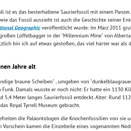
ll ist es das besterhaltene Saurierfossil mit einem Panzer
wie das Fossil aussieht ist auch die Geschichte seiner En
ional Geographic
veröffentlicht wurde: Im März 2011 gr
roßen Löffelbagger in der "Millennium Mine" von Alberta -
tzlich bin ich auf etwas gestoßen, das viel härter war als 
"
nen Jahre alt
andige braune Scheiben" , umgeben von "dunkelblaugra
ch
Funk
. Damals wusste er noch nicht: Er hatte ein 1130 
 5,4 Meter langes Saurierfossil entdeckt. Alter: Rund 112
 das Royal Tyrrell Museum gebracht.
befreiten die Paläontologen die Knochenfossilien von si
m Vorschein kamen die Einzelteile eines sogenannten Nod