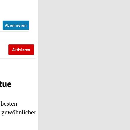
n
Abonnieren
Aktivieren
atue
 besten
ergewöhnlicher