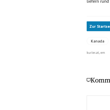
liefern rund
Zur Startse
Kanada
kurier.at, em
Komm