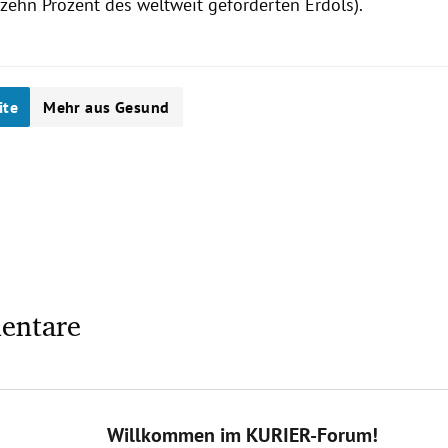
 zehn Prozent des weltweit geförderten Erdöls).
ite
Mehr aus Gesund
entare