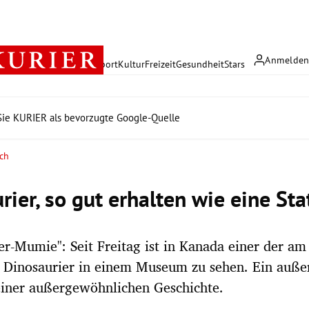
Anmelde
rreich
Politik
Wirtschaft
Sport
Kultur
Freizeit
Gesundheit
Stars
ie KURIER als bevorzugte Google-Quelle
ch
rier, so gut erhalten wie eine St
er-Mumie": Seit Freitag ist in Kanada einer der am
n Dinosaurier in einem Museum zu sehen. Ein auß
einer außergewöhnlichen Geschichte.