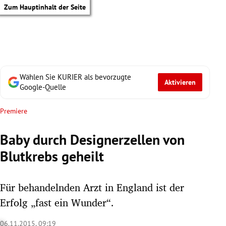
Zum Hauptinhalt der Seite
Wählen Sie KURIER als bevorzugte
Aktivieren
Google-Quelle
Premiere
Baby durch Designerzellen von
Blutkrebs geheilt
Für behandelnden Arzt in England ist der
Erfolg „fast ein Wunder“.
tik Untermenü
06.11.2015, 09:19