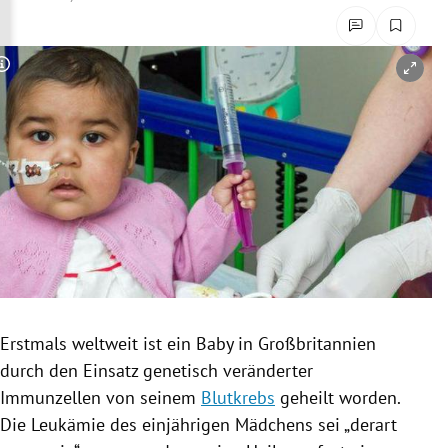
rreich Untermenü
rt Untermenü
Copyright-Hinweis öffnen/schließen
schaft Untermenü
s Untermenü
zeit Untermenü
undheit Untermenü
tur Untermenü
Erstmals weltweit ist ein Baby in
Großbritannien
nung Untermenü
durch den Einsatz genetisch veränderter
Immunzellen
von seinem
Blutkrebs
geheilt worden.
lität Untermenü
Die
Leukämie
des einjährigen Mädchens sei „derart