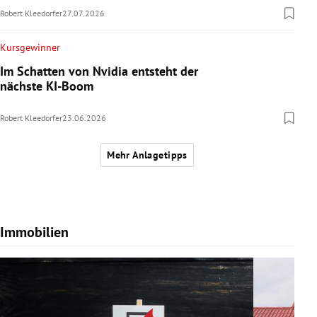
Robert Kleedorfer
27.07.2026
Kursgewinner
Im Schatten von Nvidia entsteht der
nächste KI-Boom
Robert Kleedorfer
23.06.2026
Mehr Anlagetipps
Immobilien
Slide 1 von 7