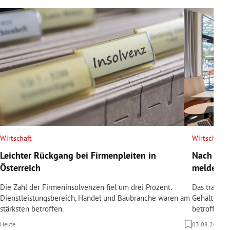
Wirtschaft
Wirtschaft
Leichter Rückgang bei Firmenpleiten in
Nach Tod
Österreich
meldet In
Die Zahl der Firmeninsolvenzen fiel um drei Prozent.
Das traditi
Dienstleistungsbereich, Handel und Baubranche waren am
Gehälter sin
stärksten betroffen.
betroffen.
Heute
03.08.2026