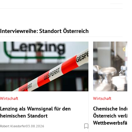
Interviewreihe: Standort Österreich
Slide 1 von 20
Wirtschaft
Wirtschaft
Lenzing als Warnsignal für den
Chemische Indust
heimischen Standort
Österreich verlie
Wettbewerbsfähi
Robert Kleedorfer
03.08.2026