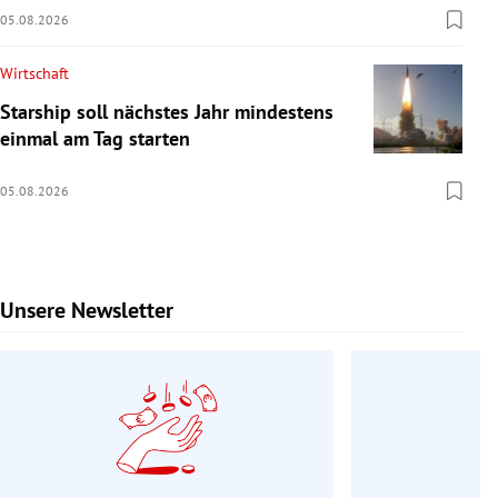
05.08.2026
Wirtschaft
Starship soll nächstes Jahr mindestens
einmal am Tag starten
05.08.2026
Unsere Newsletter
Slide 1 von 9