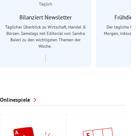
Täglich
Bilanziert Newsletter
Frühdien
Täglicher Überblick zu Wirtschaft, Handel &
Der tägliche Na
Börsen. Samstags mit Editorial von Sandra
Morgen, inklusive
Baierl
zu den wichtigsten Themen der
Ös
Woche.
Onlinespiele