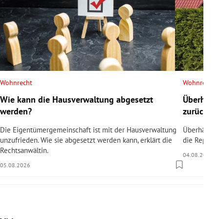
Wohnrecht
Wohnrecht
Wie kann die Hausverwaltung abgesetzt
Überhäng
werden?
zurücksc
Die Eigentümergemeinschaft ist mit der Hausverwaltung
Überhängen
unzufrieden. Wie sie abgesetzt werden kann, erklärt die
die Reparat
Rechtsanwältin.
04.08.2026
05.08.2026