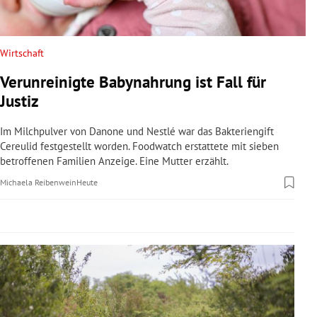
rreich Untermenü
rt Untermenü
Wirtschaft
Verunreinigte Babynahrung ist Fall für
schaft Untermenü
Justiz
s Untermenü
Im Milchpulver von Danone und Nestlé war das Bakteriengift
Cereulid festgestellt worden. Foodwatch erstattete mit sieben
zeit Untermenü
betroffenen Familien Anzeige. Eine Mutter erzählt.
Michaela Reibenwein
Heute
undheit Untermenü
tur Untermenü
nung Untermenü
lität Untermenü