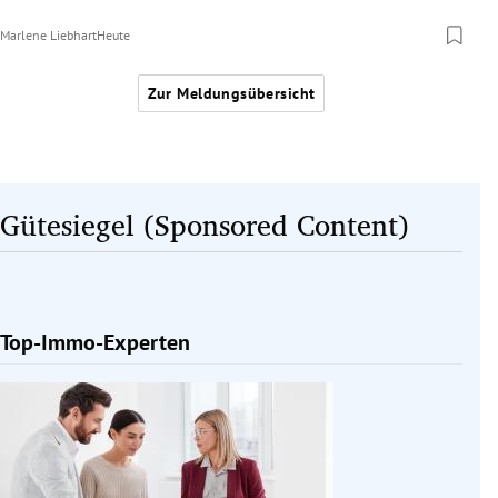
Marlene Liebhart
Heute
Zur Meldungsübersicht
Gütesiegel (Sponsored Content)
Top-Immo-Experten
Slide 1 von 1