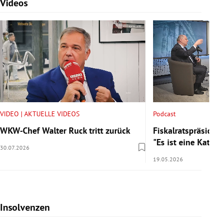
Videos
Slide 1 von 7
VIDEO | AKTUELLE VIDEOS
Podcast
WKW-Chef Walter Ruck tritt zurück
Fiskalratspräside
"Es ist eine Kata
30.07.2026
19.05.2026
Insolvenzen
Slide 1 von 7