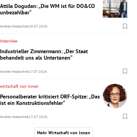
Attila Dogudan: „Die WM ist für DO&CO
unbezahlbar“
Andrea Hodoschek
20.07.2026
Interview
Industrieller Zimmermann: „Der Staat
behandelt uns als Untertanen“
Andrea Hodoschek
17.07.2026
wirtschaft von innen
Personalberater kritisiert ORF-Spitze: „Das
ist ein Konstruktionsfehler“
Andrea Hodoschek
13.07.2026
Mehr Wirtschaft von Innen