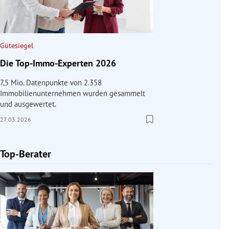
Gütesiegel
Die Top-Immo-Experten 2026
7,5 Mio. Datenpunkte von 2.358
Immobilienunternehmen wurden gesammelt
und ausgewertet.
27.03.2026
Top-Berater
Slide 1 von 1