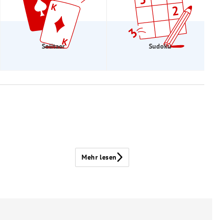
Solitaer
Sudoku
Mehr lesen