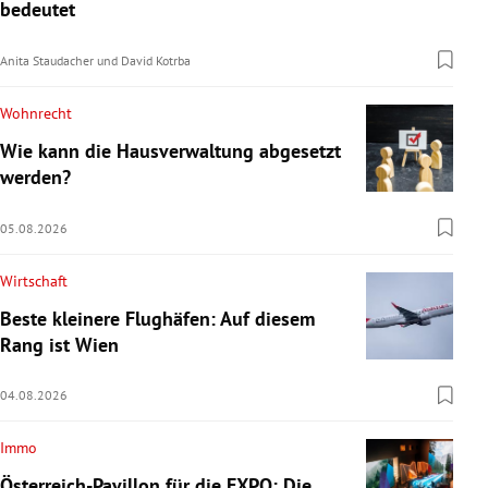
bedeutet
Anita Staudacher
und
David Kotrba
Wohnrecht
Wie kann die Hausverwaltung abgesetzt
werden?
05.08.2026
Wirtschaft
Beste kleinere Flughäfen: Auf diesem
Rang ist Wien
04.08.2026
Immo
Österreich-Pavillon für die EXPO: Die