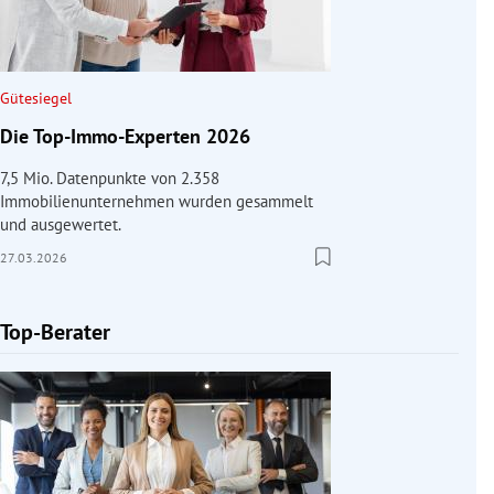
Gütesiegel
Die Top-Immo-Experten 2026
7,5 Mio. Datenpunkte von 2.358
Immobilienunternehmen wurden gesammelt
und ausgewertet.
27.03.2026
Top-Berater
Slide 1 von 1