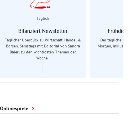
Täglich
Bilanziert Newsletter
Frühdien
Täglicher Überblick zu Wirtschaft, Handel &
Der tägliche Na
Börsen. Samstags mit Editorial von Sandra
Morgen, inklusive
Baierl
zu den wichtigsten Themen der
Ös
Woche.
Onlinespiele