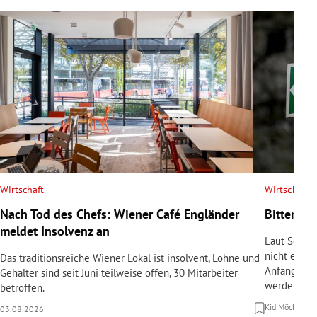
Wirtschaft
Wirtschaft
Nach Tod des Chefs: Wiener Café Engländer
Bittere P
meldet Insolvenz an
Laut Schul
nicht erfül
Das traditionsreiche Wiener Lokal ist insolvent, Löhne und
Anfangsinve
Gehälter sind seit Juni teilweise offen, 30 Mitarbeiter
werden.
betroffen.
Kid Möchel
30
03.08.2026