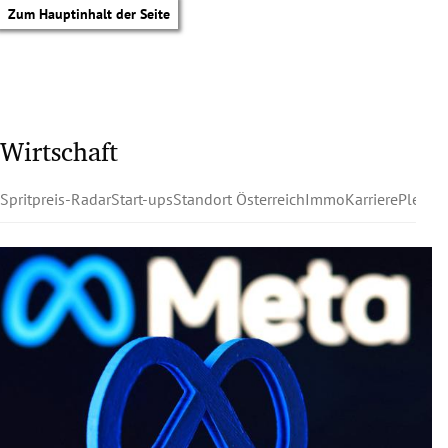
Zum Hauptinhalt der Seite
Wirtschaft
Spritpreis-Radar
Start-ups
Standort Österreich
Immo
Karriere
Pleite
tik Untermenü