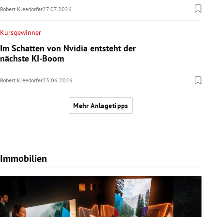
Robert Kleedorfer
27.07.2026
Kursgewinner
Im Schatten von Nvidia entsteht der
nächste KI-Boom
Robert Kleedorfer
23.06.2026
Mehr Anlagetipps
Immobilien
Slide 1 von 7