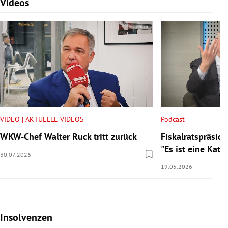
Videos
Slide 1 von 7
VIDEO | AKTUELLE VIDEOS
Podcast
WKW-Chef Walter Ruck tritt zurück
Fiskalratspräside
"Es ist eine Kata
30.07.2026
19.05.2026
Insolvenzen
Slide 1 von 7