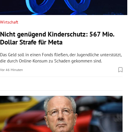
rreich Untermenü
rt Untermenü
Wirtschaft
Nicht genügend Kinderschutz: 567 Mio.
schaft Untermenü
Dollar Strafe für Meta
s Untermenü
Das Geld soll in einen Fonds fließen, der Jugendliche unterstützt,
die durch Online-Konsum zu Schaden gekommen sind.
zeit Untermenü
Vor 46 Minuten
undheit Untermenü
tur Untermenü
nung Untermenü
lität Untermenü