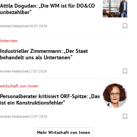
Attila Dogudan: „Die WM ist für DO&CO
unbezahlbar“
Andrea Hodoschek
20.07.2026
Interview
Industrieller Zimmermann: „Der Staat
behandelt uns als Untertanen“
Andrea Hodoschek
17.07.2026
wirtschaft von innen
Personalberater kritisiert ORF-Spitze: „Das
ist ein Konstruktionsfehler“
Andrea Hodoschek
13.07.2026
Mehr Wirtschaft von Innen