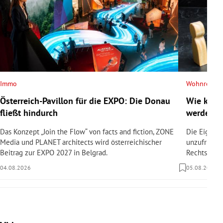
Immo
Wohnrecht
Österreich-Pavillon für die EXPO: Die Donau
Wie kann
fließt hindurch
werden?
Das Konzept „Join the Flow“ von facts and fiction, ZONE
Die Eigent
Media und PLANET architects wird österreichischer
unzufrieden
Beitrag zur EXPO 2027 in Belgrad.
Rechtsanwäl
04.08.2026
05.08.2026