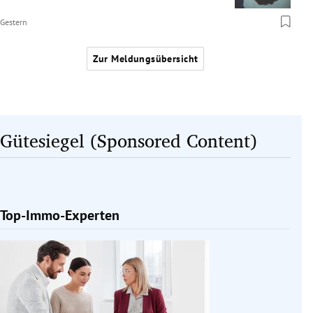
Gestern
Zur Meldungsübersicht
Gütesiegel (Sponsored Content)
Top-Immo-Experten
Slide 1 von 1