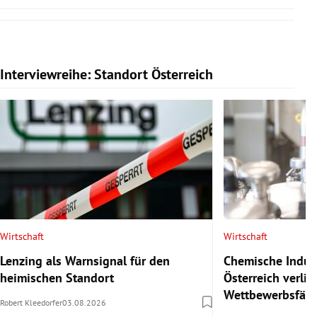
Interviewreihe: Standort Österreich
Slide 1 von 20
Wirtschaft
Wirtschaft
Lenzing als Warnsignal für den
Chemische Indust
heimischen Standort
Österreich verlie
Wettbewerbsfähi
Robert Kleedorfer
03.08.2026