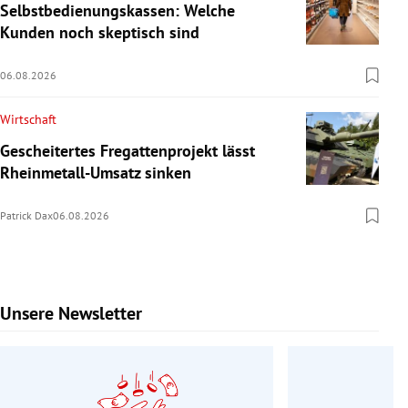
Selbstbedienungskassen: Welche
Kunden noch skeptisch sind
06.08.2026
Wirtschaft
Gescheitertes Fregattenprojekt lässt
Rheinmetall-Umsatz sinken
Patrick Dax
06.08.2026
Unsere Newsletter
Slide 1 von 9