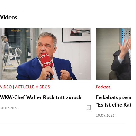
Videos
Slide 1 von 7
VIDEO | AKTUELLE VIDEOS
Podcast
WKW-Chef Walter Ruck tritt zurück
Fiskalratspräside
"Es ist eine Kata
30.07.2026
19.05.2026