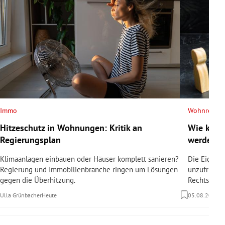
Immo
Wohnrecht
Hitzeschutz in Wohnungen: Kritik an
Wie kann
Regierungsplan
werden?
Klimaanlagen einbauen oder Häuser komplett sanieren?
Die Eigent
Regierung und Immobilienbranche ringen um Lösungen
unzufrieden
gegen die Überhitzung.
Rechtsanwäl
Ulla Grünbacher
Heute
05.08.2026