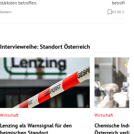
stärksten betroffen.
betroffen.
Gestern
03.08.2026
Interviewreihe: Standort Österreich
Slide 1 von 20
Wirtschaft
Wirtschaft
Lenzing als Warnsignal für den
Chemische Indust
heimischen Standort
Österreich verlie