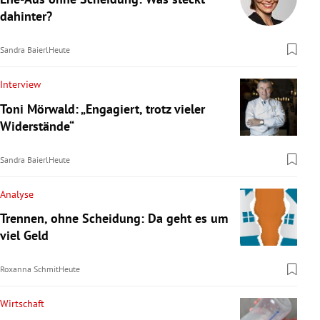
dahinter?
Sandra Baierl
Heute
Interview
Toni Mörwald: „Engagiert, trotz vieler
Widerstände“
Sandra Baierl
Heute
Analyse
Trennen, ohne Scheidung: Da geht es um
viel Geld
Roxanna Schmit
Heute
Wirtschaft