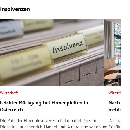
Insolvenzen
Slide 1 von 7
Wirtschaft
Wirtschaft
Leichter Rückgang bei Firmenpleiten in
Nach Tod
Österreich
meldet In
Die Zahl der Firmeninsolvenzen fiel um drei Prozent.
Das traditi
Dienstleistungsbereich, Handel und Baubranche waren am
Gehälter sin