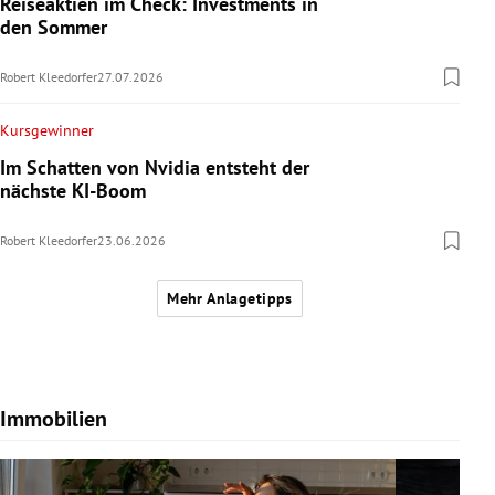
Reiseaktien im Check: Investments in
den Sommer
Robert Kleedorfer
27.07.2026
Kursgewinner
Im Schatten von Nvidia entsteht der
nächste KI-Boom
Robert Kleedorfer
23.06.2026
Mehr Anlagetipps
Immobilien
Slide 1 von 7