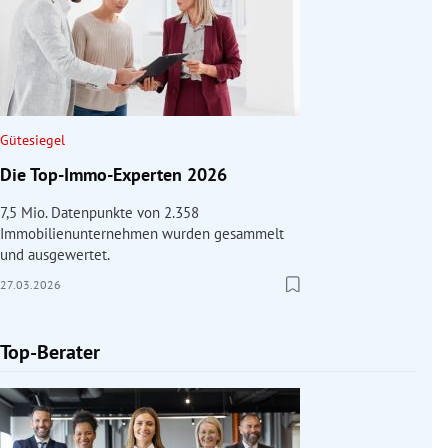
Gütesiegel
Die Top-Immo-Experten 2026
7,5 Mio. Datenpunkte von 2.358
Immobilienunternehmen wurden gesammelt
und ausgewertet.
27.03.2026
Top-Berater
Slide 1 von 1