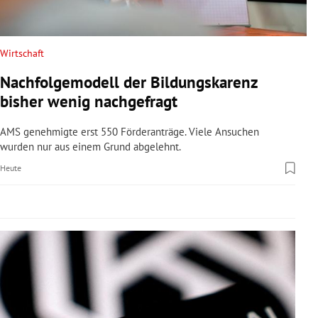
rreich Untermenü
rt Untermenü
Wirtschaft
Nachfolgemodell der Bildungskarenz
schaft Untermenü
bisher wenig nachgefragt
s Untermenü
AMS genehmigte erst 550 Förderanträge. Viele Ansuchen
wurden nur aus einem Grund abgelehnt.
zeit Untermenü
Heute
undheit Untermenü
tur Untermenü
nung Untermenü
lität Untermenü