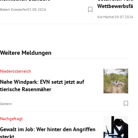
Wettbewerbsfähi
Robert Kleedorfer
03.08.2026
Kid Möchel
30.07.2026
Weitere Meldungen
Niederösterreich
Nahe Windpark: EVN setzt jetzt auf
tierische Rasenmäher
Gestern
Nachgefragt
Gewalt im Job: Wer hinter den Angriffen
steckt