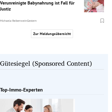
Verunreinigte Babynahrung ist Fall für
Justiz
Michaela Reibenwein
Gestern
Zur Meldungsübersicht
Gütesiegel (Sponsored Content)
Top-Immo-Experten
Slide 1 von 1