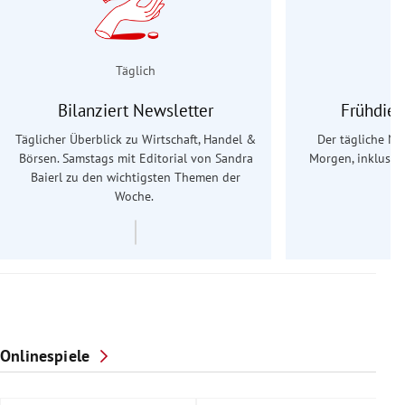
Täglich
Bilanziert Newsletter
Frühdien
Täglicher Überblick zu Wirtschaft, Handel &
Der tägliche Na
Börsen. Samstags mit Editorial von Sandra
Morgen, inklusive
Baierl
zu den wichtigsten Themen der
Ös
Woche.
Onlinespiele