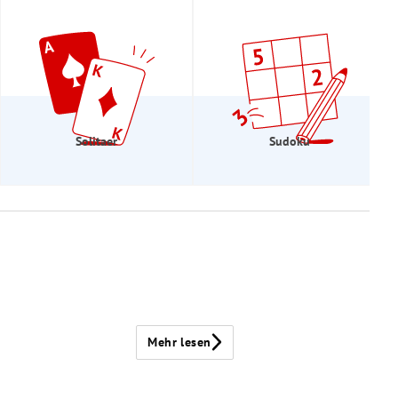
Solitaer
Sudoku
Mehr lesen