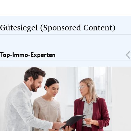
Gütesiegel (Sponsored Content)
Top-Immo-Experten
Slide 1 von 1