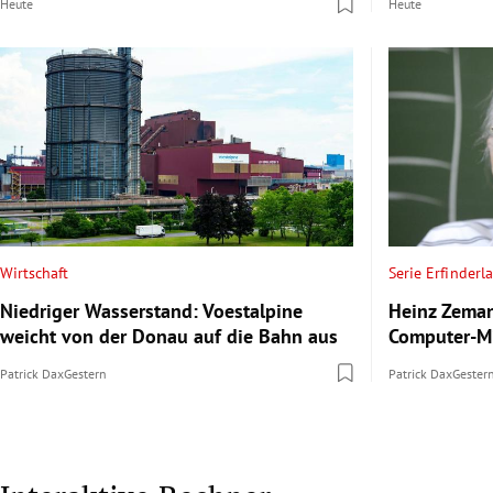
Heute
Heute
Wirtschaft
Serie Erfinderl
Niedriger Wasserstand: Voestalpine
Heinz Zeman
weicht von der Donau auf die Bahn aus
Computer-Mi
Patrick Dax
Gestern
Patrick Dax
Gester