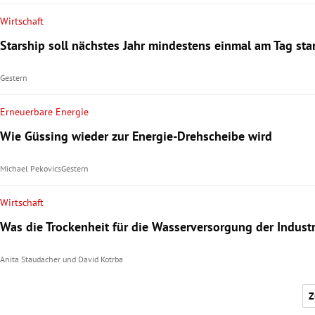
Wirtschaft
Starship soll nächstes Jahr mindestens einmal am Tag sta
Gestern
Erneuerbare Energie
Wie Güssing wieder zur Energie-Drehscheibe wird
Michael Pekovics
Gestern
Wirtschaft
Was die Trockenheit für die Wasserversorgung der Indust
Anita Staudacher
und
David Kotrba
Z