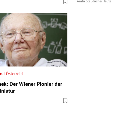
Anita Staudacher
Heute
and Österreich
ek: Der Wiener Pionier der
niatur
n