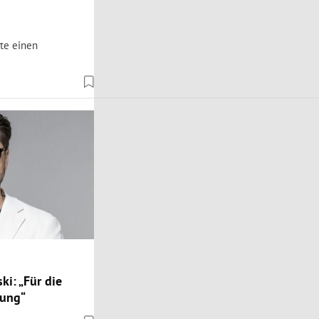
te einen
i: „Für die
jung“