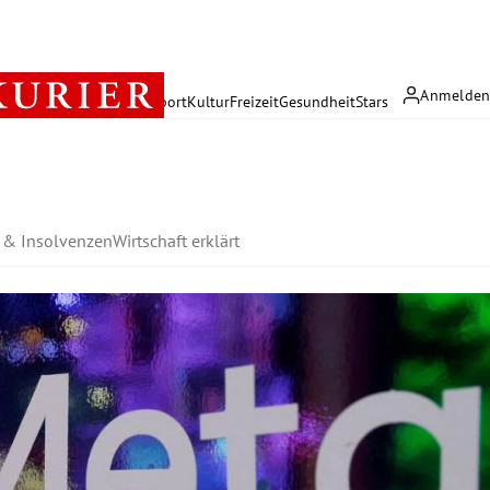
Anmelde
rreich
Politik
Wirtschaft
Sport
Kultur
Freizeit
Gesundheit
Stars
n & Insolvenzen
Wirtschaft erklärt