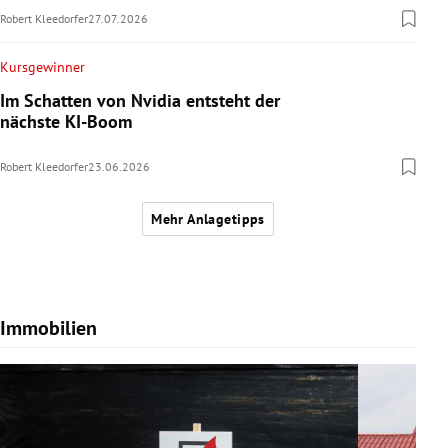
Robert Kleedorfer
27.07.2026
Kursgewinner
Im Schatten von Nvidia entsteht der
nächste KI-Boom
Robert Kleedorfer
23.06.2026
Mehr Anlagetipps
Immobilien
Slide 1 von 7