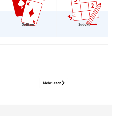
Solitaer
Sudoku
Mehr lesen