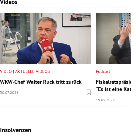
Videos
Slide 1 von 7
VIDEO | AKTUELLE VIDEOS
Podcast
WKW-Chef Walter Ruck tritt zurück
Fiskalratspräside
"Es ist eine Kata
30.07.2026
19.05.2026
Insolvenzen
Slide 1 von 7