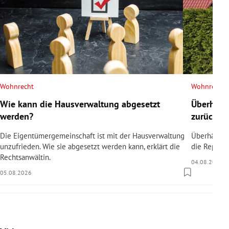
Wohnrecht
Wohnrecht
Wie kann die Hausverwaltung abgesetzt
Überhäng
werden?
zurücksc
Die Eigentümergemeinschaft ist mit der Hausverwaltung
Überhängen
unzufrieden. Wie sie abgesetzt werden kann, erklärt die
die Reparat
Rechtsanwältin.
04.08.2026
05.08.2026