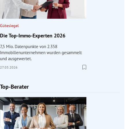
Gütesiegel
Die Top-Immo-Experten 2026
7,5 Mio. Datenpunkte von 2.358
Immobilienunternehmen wurden gesammelt
und ausgewertet.
27.03.2026
Top-Berater
Slide 1 von 1