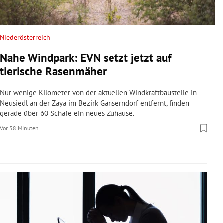
rreich Untermenü
rt Untermenü
Niederösterreich
Nahe Windpark: EVN setzt jetzt auf
schaft Untermenü
tierische Rasenmäher
s Untermenü
Nur wenige Kilometer von der aktuellen Windkraftbaustelle in
Neusiedl an der Zaya im Bezirk Gänserndorf entfernt, finden
zeit Untermenü
gerade über 60 Schafe ein neues Zuhause.
Vor 38 Minuten
undheit Untermenü
tur Untermenü
nung Untermenü
lität Untermenü