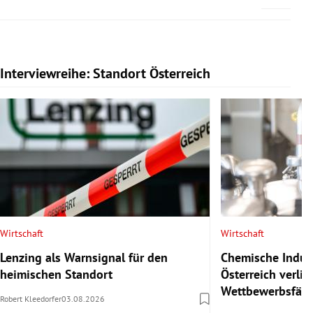
Interviewreihe: Standort Österreich
Slide 1 von 20
Wirtschaft
Wirtschaft
Lenzing als Warnsignal für den
Chemische Indust
heimischen Standort
Österreich verlie
Wettbewerbsfähi
Robert Kleedorfer
03.08.2026