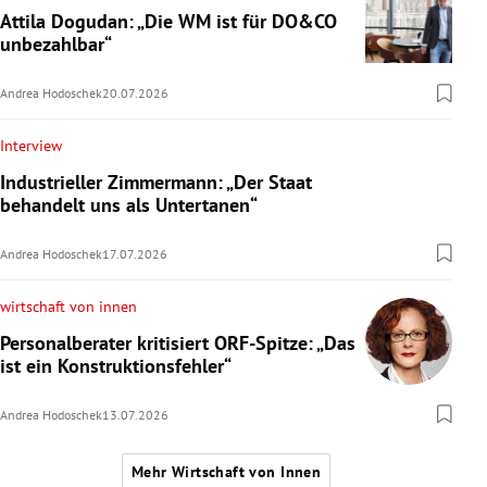
Attila Dogudan: „Die WM ist für DO&CO
unbezahlbar“
Andrea Hodoschek
20.07.2026
Interview
Industrieller Zimmermann: „Der Staat
behandelt uns als Untertanen“
Andrea Hodoschek
17.07.2026
wirtschaft von innen
Personalberater kritisiert ORF-Spitze: „Das
ist ein Konstruktionsfehler“
Andrea Hodoschek
13.07.2026
Mehr Wirtschaft von Innen