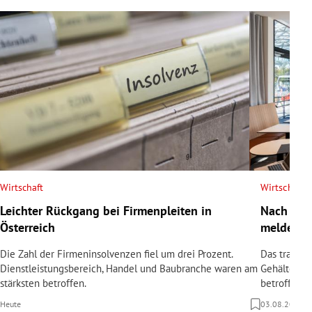
Wirtschaft
Wirtschaft
Leichter Rückgang bei Firmenpleiten in
Nach Tod
Österreich
meldet In
Die Zahl der Firmeninsolvenzen fiel um drei Prozent.
Das traditi
Dienstleistungsbereich, Handel und Baubranche waren am
Gehälter sin
stärksten betroffen.
betroffen.
Heute
03.08.2026