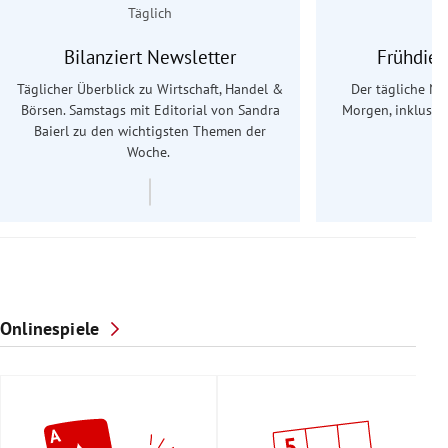
Täglich
Bilanziert Newsletter
Frühdien
Täglicher Überblick zu Wirtschaft, Handel &
Der tägliche Na
Börsen. Samstags mit Editorial von Sandra
Morgen, inklusive
Baierl
zu den wichtigsten Themen der
Ös
Woche.
Onlinespiele