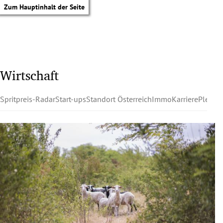
Zum Hauptinhalt der Seite
Wirtschaft
Spritpreis-Radar
Start-ups
Standort Österreich
Immo
Karriere
Pleite
tik Untermenü