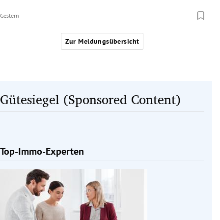
Gestern
Zur Meldungsübersicht
Gütesiegel (Sponsored Content)
Top-Immo-Experten
Slide 1 von 1