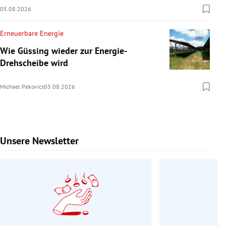
05.08.2026
Erneuerbare Energie
Wie Güssing wieder zur Energie-
Drehscheibe wird
Michael Pekovics
05.08.2026
Unsere Newsletter
Slide 1 von 9