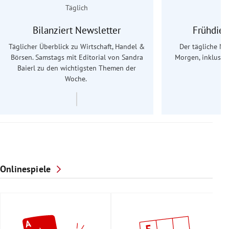
Täglich
Bilanziert Newsletter
Frühdien
Täglicher Überblick zu Wirtschaft, Handel &
Der tägliche Na
Börsen. Samstags mit Editorial von Sandra
Morgen, inklusive
Baierl
zu den wichtigsten Themen der
Ös
Woche.
Onlinespiele