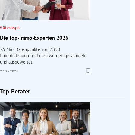
Gütesiegel
Die Top-Immo-Experten 2026
7,5 Mio. Datenpunkte von 2.358
Immobilienunternehmen wurden gesammelt
und ausgewertet.
27.03.2026
Top-Berater
Slide 1 von 1