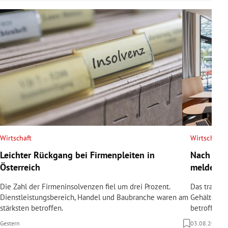
Wirtschaft
Wirtschaft
Leichter Rückgang bei Firmenpleiten in
Nach Tod
Österreich
meldet In
Die Zahl der Firmeninsolvenzen fiel um drei Prozent.
Das traditi
Dienstleistungsbereich, Handel und Baubranche waren am
Gehälter sin
stärksten betroffen.
betroffen.
Gestern
03.08.2026