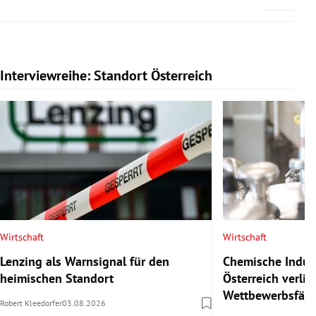
Interviewreihe: Standort Österreich
Slide 1 von 20
Wirtschaft
Wirtschaft
Lenzing als Warnsignal für den
Chemische Indust
heimischen Standort
Österreich verlie
Wettbewerbsfähi
Robert Kleedorfer
03.08.2026