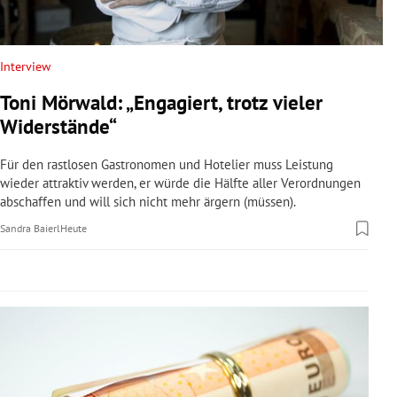
rreich Untermenü
rt Untermenü
Interview
Toni Mörwald: „Engagiert, trotz vieler
schaft Untermenü
Widerstände“
s Untermenü
Für den rastlosen Gastronomen und Hotelier muss Leistung
wieder attraktiv werden, er würde die Hälfte aller Verordnungen
zeit Untermenü
abschaffen und will sich nicht mehr ärgern (müssen).
Sandra Baierl
Heute
undheit Untermenü
tur Untermenü
nung Untermenü
lität Untermenü