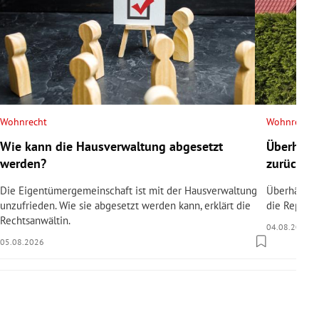
Wohnrecht
Wohnrecht
Wie kann die Hausverwaltung abgesetzt
Überhäng
werden?
zurücksc
Die Eigentümergemeinschaft ist mit der Hausverwaltung
Überhängen
unzufrieden. Wie sie abgesetzt werden kann, erklärt die
die Reparat
Rechtsanwältin.
04.08.2026
05.08.2026