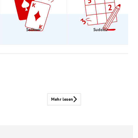
Solitaer
Sudoku
Mehr lesen