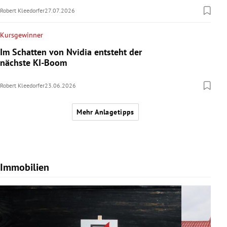
Robert Kleedorfer
27.07.2026
Kursgewinner
Im Schatten von Nvidia entsteht der
nächste KI-Boom
Robert Kleedorfer
23.06.2026
Mehr Anlagetipps
Immobilien
Slide 1 von 7