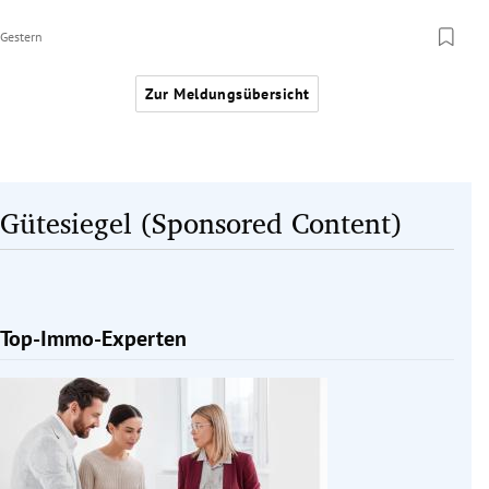
Gestern
Zur Meldungsübersicht
Gütesiegel (Sponsored Content)
Top-Immo-Experten
Slide 1 von 1