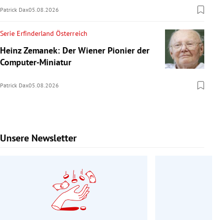
Patrick Dax
05.08.2026
Serie Erfinderland Österreich
Heinz Zemanek: Der Wiener Pionier der
Computer-Miniatur
Patrick Dax
05.08.2026
Unsere Newsletter
Slide 1 von 9