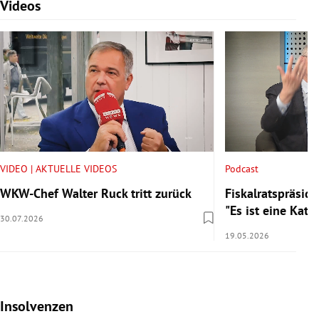
Videos
Slide 1 von 7
VIDEO | AKTUELLE VIDEOS
Podcast
WKW-Chef Walter Ruck tritt zurück
Fiskalratspräside
"Es ist eine Kata
30.07.2026
19.05.2026
Insolvenzen
Slide 1 von 7