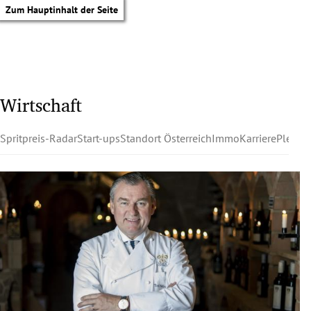
Zum Hauptinhalt der Seite
Wirtschaft
Spritpreis-Radar
Start-ups
Standort Österreich
Immo
Karriere
Pleite
tik Untermenü