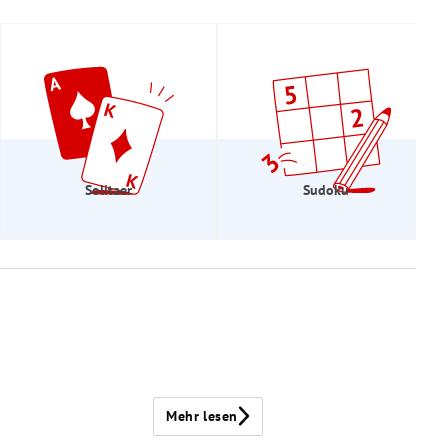
Solitaer
Sudoku
Mehr lesen