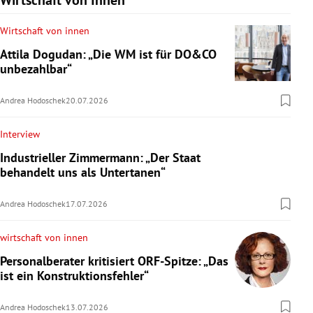
Wirtschaft von Innen
Wirtschaft von innen
Attila Dogudan: „Die WM ist für DO&CO
unbezahlbar“
Andrea Hodoschek
20.07.2026
Interview
Industrieller Zimmermann: „Der Staat
behandelt uns als Untertanen“
Andrea Hodoschek
17.07.2026
wirtschaft von innen
Personalberater kritisiert ORF-Spitze: „Das
ist ein Konstruktionsfehler“
Andrea Hodoschek
13.07.2026