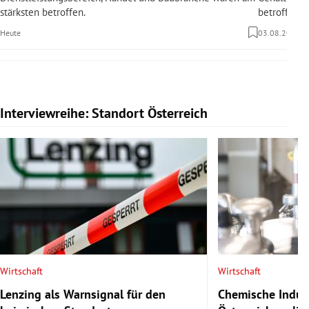
stärksten betroffen.
betroffen.
Heute
03.08.2026
Interviewreihe: Standort Österreich
Slide 1 von 20
Wirtschaft
Wirtschaft
Lenzing als Warnsignal für den
Chemische Indust