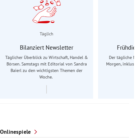
Täglich
Bilanziert Newsletter
Frühdien
Täglicher Überblick zu Wirtschaft, Handel &
Der tägliche Na
Börsen. Samstags mit Editorial von Sandra
Morgen, inklusive
Baierl
zu den wichtigsten Themen der
Ös
Woche.
Onlinespiele