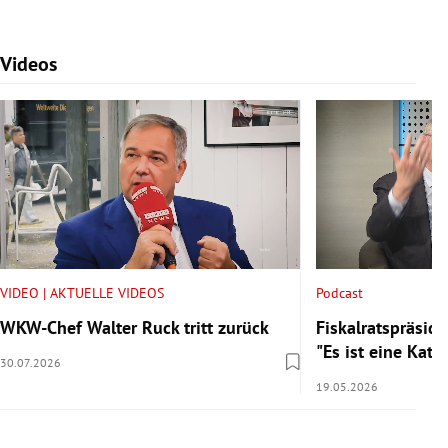
Videos
Slide 1 von 7
VIDEO | AKTUELLE VIDEOS
Podcast
WKW-Chef Walter Ruck tritt zurück
Fiskalratspräside
"Es ist eine Kata
30.07.2026
19.05.2026