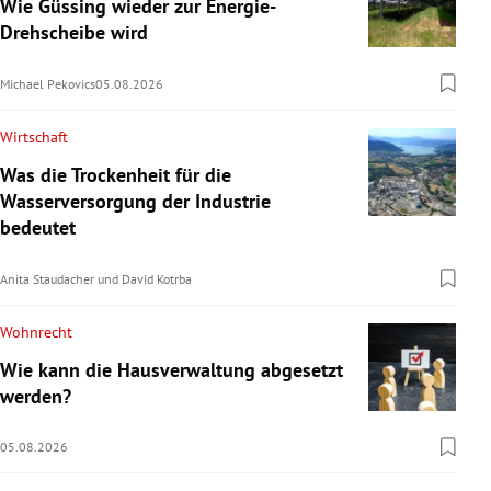
Wie Güssing wieder zur Energie-
Drehscheibe wird
Michael Pekovics
05.08.2026
Wirtschaft
Was die Trockenheit für die
Wasserversorgung der Industrie
bedeutet
Anita Staudacher
und
David Kotrba
Wohnrecht
Wie kann die Hausverwaltung abgesetzt
werden?
05.08.2026