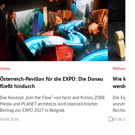
Immo
Wohnrecht
Österreich-Pavillon für die EXPO: Die Donau
Wie kann
fließt hindurch
werden?
Das Konzept „Join the Flow“ von facts and fiction, ZONE
Die Eigent
Media und PLANET architects wird österreichischer
unzufrieden
Beitrag zur EXPO 2027 in Belgrad.
Rechtsanwäl
04.08.2026
05.08.2026