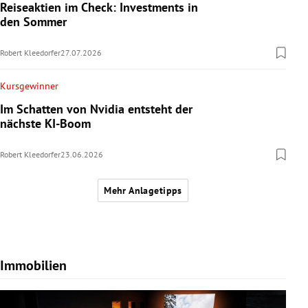
Reiseaktien im Check: Investments in
den Sommer
Robert Kleedorfer
27.07.2026
Kursgewinner
Im Schatten von Nvidia entsteht der
nächste KI-Boom
Robert Kleedorfer
23.06.2026
Mehr Anlagetipps
Immobilien
Slide 1 von 7