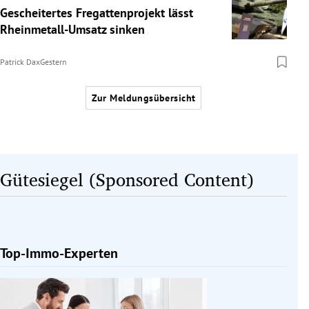
Gescheitertes Fregattenprojekt lässt
Rheinmetall-Umsatz sinken
Patrick Dax
Gestern
Zur Meldungsübersicht
Gütesiegel (Sponsored Content)
Top-Immo-Experten
Slide 1 von 1