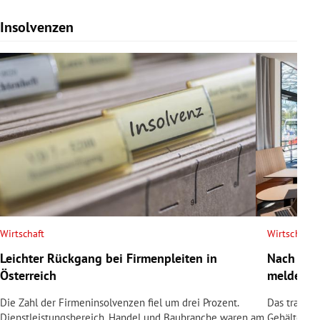
Insolvenzen
Slide 1 von 7
Wirtschaft
Wirtschaft
Leichter Rückgang bei Firmenpleiten in
Nach Tod
Österreich
meldet In
Die Zahl der Firmeninsolvenzen fiel um drei Prozent.
Das traditi
Dienstleistungsbereich, Handel und Baubranche waren am
Gehälter sin