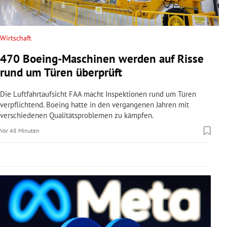
rreich Untermenü
rt Untermenü
Wirtschaft
470 Boeing-Maschinen werden auf Risse
schaft Untermenü
rund um Türen überprüft
s Untermenü
Die Luftfahrtaufsicht FAA macht Inspektionen rund um Türen
verpflichtend. Boeing hatte in den vergangenen Jahren mit
zeit Untermenü
verschiedenen Qualitätsproblemen zu kämpfen.
Vor 48 Minuten
undheit Untermenü
tur Untermenü
nung Untermenü
lität Untermenü