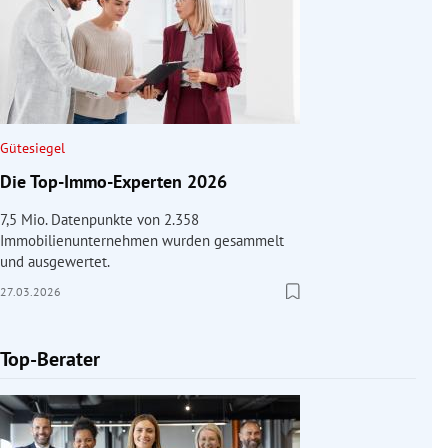
Gütesiegel
Die Top-Immo-Experten 2026
7,5 Mio. Datenpunkte von 2.358
Immobilienunternehmen wurden gesammelt
und ausgewertet.
27.03.2026
Top-Berater
Slide 1 von 1