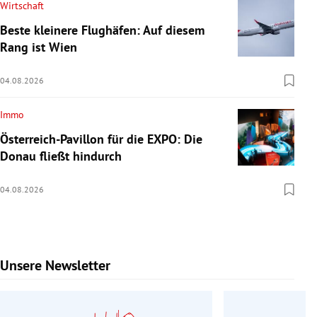
Wirtschaft
Beste kleinere Flughäfen: Auf diesem
Rang ist Wien
04.08.2026
Immo
Österreich-Pavillon für die EXPO: Die
Donau fließt hindurch
04.08.2026
Unsere Newsletter
Slide 1 von 9