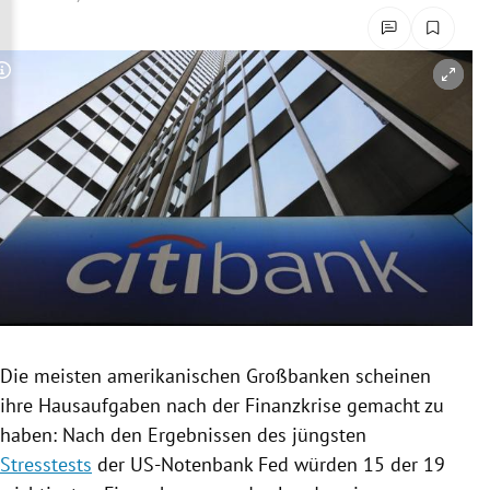
rreich Untermenü
rt Untermenü
Copyright-Hinweis öffnen/schließen
schaft Untermenü
s Untermenü
zeit Untermenü
undheit Untermenü
tur Untermenü
Die meisten amerikanischen
Großbanken
scheinen
nung Untermenü
ihre
Hausaufgaben
nach der
Finanzkrise
gemacht zu
haben: Nach den Ergebnissen des jüngsten
lität Untermenü
Stresstests
der US-Notenbank Fed würden 15 der 19