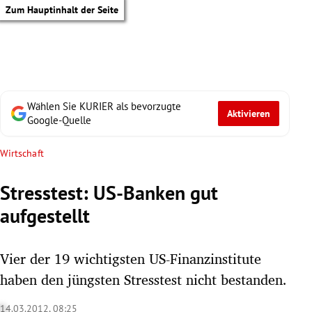
Zum Hauptinhalt der Seite
Wählen Sie KURIER als bevorzugte
Aktivieren
Google-Quelle
Wirtschaft
Stresstest: US-Banken gut
aufgestellt
Vier der 19 wichtigsten US-Finanzinstitute
haben den jüngsten Stresstest nicht bestanden.
tik Untermenü
14.03.2012, 08:25