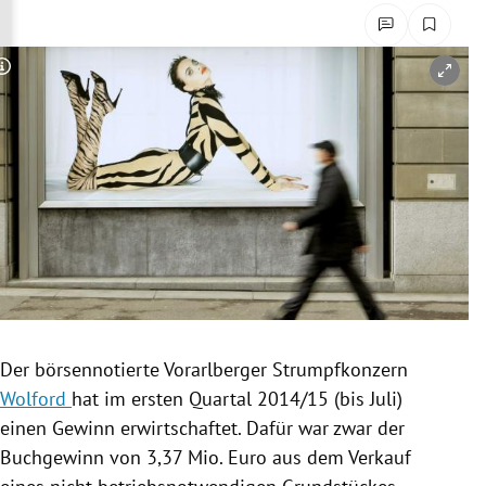
rreich Untermenü
rt Untermenü
Copyright-Hinweis öffnen/schließen
schaft Untermenü
s Untermenü
zeit Untermenü
undheit Untermenü
tur Untermenü
Der börsennotierte Vorarlberger Strumpfkonzern
nung Untermenü
Wolford
hat im ersten Quartal 2014/15 (bis Juli)
einen Gewinn erwirtschaftet. Dafür war zwar der
lität Untermenü
Buchgewinn von 3,37 Mio. Euro aus dem Verkauf