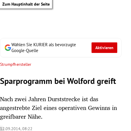
Zum Hauptinhalt der Seite
Wählen Sie KURIER als bevorzugte
Aktivieren
Google-Quelle
Strumpfhersteller
Sparprogramm bei Wolford greift
Nach zwei Jahren Durststrecke ist das
angestrebte Ziel eines operativen Gewinns in
greifbarer Nähe.
tik Untermenü
12.09.2014, 08:22