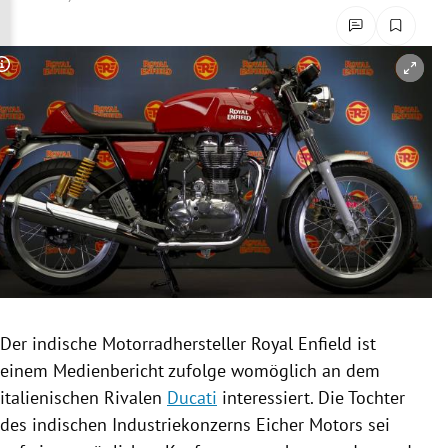
rreich Untermenü
rt Untermenü
Copyright-Hinweis öffnen/schließen
schaft Untermenü
s Untermenü
zeit Untermenü
undheit Untermenü
tur Untermenü
Der indische Motorradhersteller
Royal Enfield
ist
nung Untermenü
einem Medienbericht zufolge womöglich an dem
italienischen Rivalen
Ducati
interessiert. Die Tochter
lität Untermenü
des indischen Industriekonzerns Eicher Motors sei