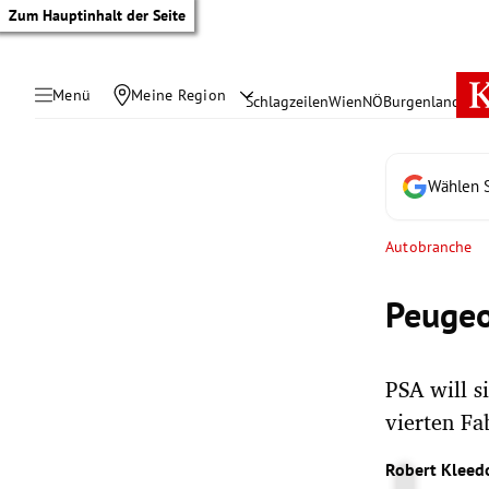
Zum Hauptinhalt der Seite
Menü
Meine Region
Schlagzeilen
Wien
NÖ
Burgenland
Öste
Wählen S
Autobranche
Peugeo
PSA will s
vierten Fa
tik Untermenü
Robert Kleed
rreich Untermenü