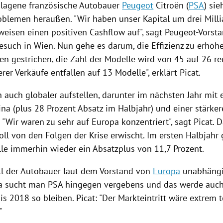
lagene französische
Autobauer
Peugeot
Citroën
(
PSA
) sie
oblemen heraußen. "Wir haben unser Kapital um drei Mill
weisen einen positiven Cashflow auf", sagt Peugeot-Vorst
esuch in
Wien
. Nun gehe es darum, die Effizienz zu erhö
en gestrichen, die Zahl der Modelle wird von 45 auf 26 re
rer Verkäufe entfallen auf 13 Modelle", erklärt Picat.
h auch globaler aufstellen, darunter im nächsten Jahr mit 
ina
(plus 28 Prozent Absatz im Halbjahr) und einer stärker
. "Wir waren zu sehr auf
Europa
konzentriert", sagt Picat.
oll von den Folgen der
Krise
erwischt. Im ersten Halbjahr 
le immerhin wieder ein Absatzplus von 11,7 Prozent.
l der
Autobauer
laut dem Vorstand von
Europa
unabhängi
a
sucht man
PSA
hingegen vergebens und das werde auch
s 2018 so bleiben. Picat: "Der Markteintritt wäre extrem t
"