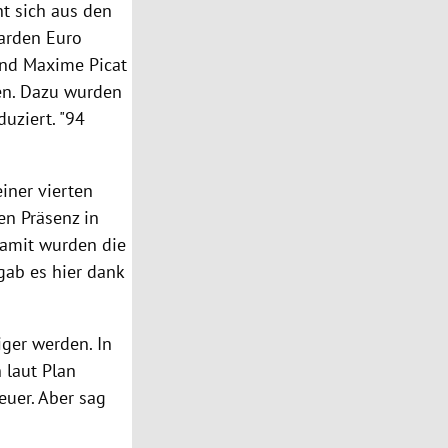
ht sich aus den
iarden Euro
and Maxime Picat
hen. Dazu wurden
duziert. "94
einer vierten
en Präsenz in
 Damit wurden die
gab es hier dank
ger werden. In
 laut Plan
euer. Aber sag