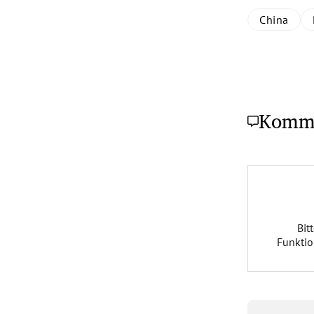
China
Komm