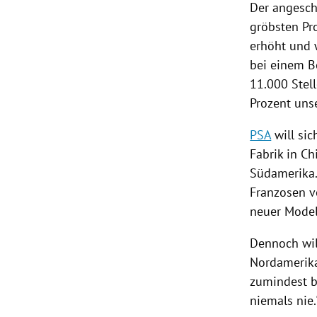
Der angesch
gröbsten Pr
erhöht und 
bei einem B
11.000 Stell
Prozent unse
PSA
will sic
Fabrik in
Ch
Südamerika
Franzosen v
neuer Model
Dennoch wil
Nordamerik
zumindest bi
niemals nie.