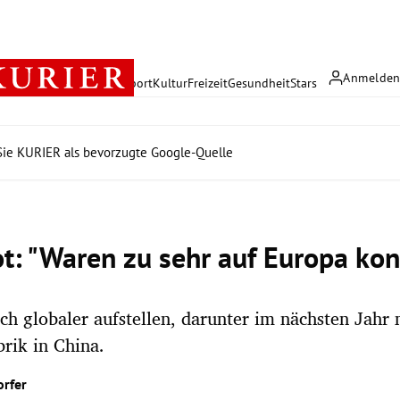
Anmelde
rreich
Politik
Wirtschaft
Sport
Kultur
Freizeit
Gesundheit
Stars
ie KURIER als bevorzugte Google-Quelle
t: "Waren zu sehr auf Europa kon
ich globaler aufstellen, darunter im nächsten Jahr 
brik in China.
orfer