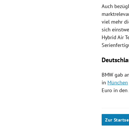
Auch bezügl
marktreleva
viel mehr d
sich einstw
Hybrid Air T
Serienfertig
Deutschl
BMW
gab am
in
München
Euro in den
Zur Startse