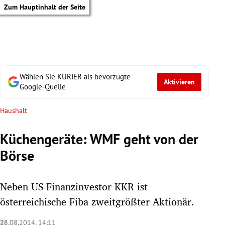
Zum Hauptinhalt der Seite
Wählen Sie KURIER als bevorzugte
Aktivieren
Google-Quelle
Haushalt
Küchengeräte: WMF geht von der
Börse
Neben US-Finanzinvestor KKR ist
österreichische Fiba zweitgrößter Aktionär.
tik Untermenü
28.08.2014, 14:11