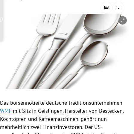
rreich Untermenü
rt Untermenü
Copyright-Hinweis öffnen/schließen
schaft Untermenü
s Untermenü
zeit Untermenü
undheit Untermenü
tur Untermenü
Das börsennotierte deutsche
Traditionsunternehmen
nung Untermenü
WMF
mit Sitz in
Geislingen
, Hersteller von
Bestecken
,
Kochtöpfen
und
Kaffeemaschinen
, gehört nun
lität Untermenü
mehrheitlich zwei Finanzinvestoren. Der US-