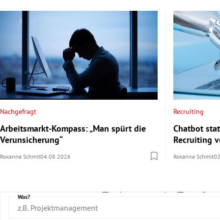
Nachgefragt
Recruiting
Arbeitsmarkt-Kompass: „Man spürt die
Chatbot sta
Verunsicherung“
Recruiting 
Roxanna Schmit
04.08.2026
Roxanna Schmit
02
Was?