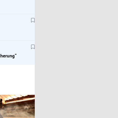
Karriere
Kein Nachwuchs mehr? Das droht unserer
Wirtschaft bald
cherung“