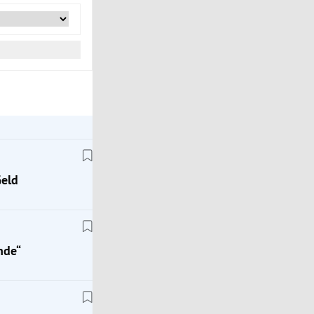
Geld
nde“