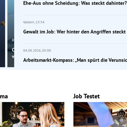
Ehe-Aus ohne Scheidung: Was steckt dahinter?
Gestern,
13:54
Gewalt im Job: Wer hinter den Angriffen steckt
Recruiting
Chatbot statt Anschreiben: Wie KI das Recruiting
04.08.2026,
05:00
verändert
Arbeitsmarkt-Kompass: „Man spürt die Verunsi
mma
Job Testet