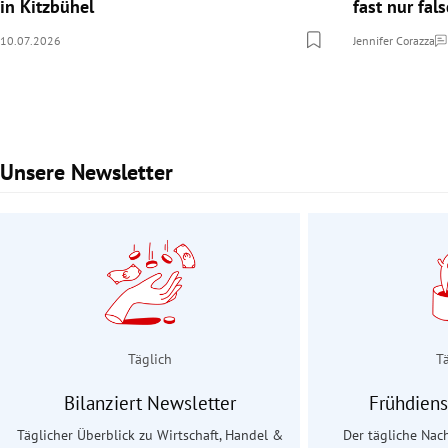
in Kitzbühel
fast nur fal
10.07.2026
Jennifer Corazza
Ko
Unsere Newsletter
Slide 1 von 3
Täglich
T
Bilanziert Newsletter
Frühdiens
Täglicher Überblick zu Wirtschaft, Handel &
Der tägliche Nac