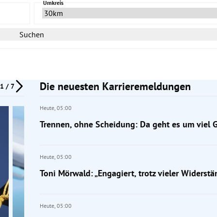
Umkreis
Suchen
Die neuesten Karrieremeldungen
1 / 7
Heute,
05:00
Trennen, ohne Scheidung: Da geht es um viel 
Heute,
05:00
Toni Mörwald: „Engagiert, trotz vieler Widerstä
Heute,
05:00