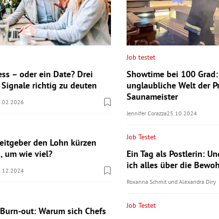
Job testet
ess – oder ein Date? Drei
Showtime bei 100 Grad:
 Signale richtig zu deuten
unglaubliche Welt der Pr
Saunameister
.02.2026
Jennifer Corazza
25.10.2024
Job Testet
beitgeber den Lohn kürzen
, um wie viel?
Ein Tag als Postlerin: U
ich alles über die Bewo
.12.2024
Roxanna Schmit
und
Alexandra Diry
Job Testet
 Burn-out: Warum sich Chefs