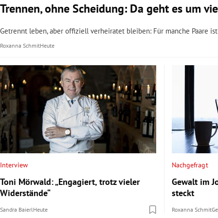
Trennen, ohne Scheidung: Da geht es um vie
Getrennt leben, aber offiziell verheiratet bleiben: Für manche Paare is
Roxanna Schmit
Heute
Interview
Nachgefragt
Toni Mörwald: „Engagiert, trotz vieler
Gewalt im J
Widerstände“
steckt
Sandra Baierl
Heute
Roxanna Schmit
Ge