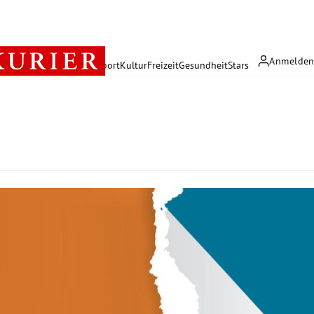
Anmelde
rreich
Politik
Wirtschaft
Sport
Kultur
Freizeit
Gesundheit
Stars