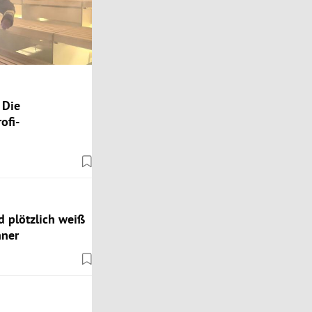
 Die
ofi-
nd plötzlich weiß
hner