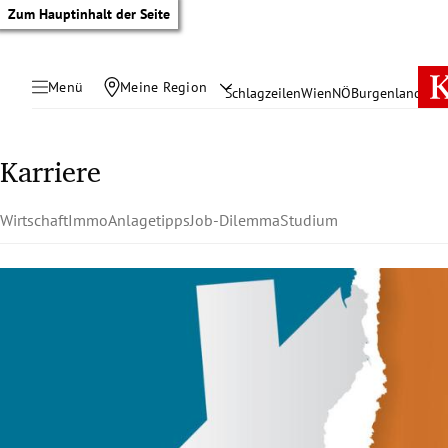
Zum Hauptinhalt der Seite
Menü
Meine Region
Schlagzeilen
Wien
NÖ
Burgenland
Öste
Karriere
Wirtschaft
Immo
Anlagetipps
Job-Dilemma
Studium
tik Untermenü
rreich Untermenü