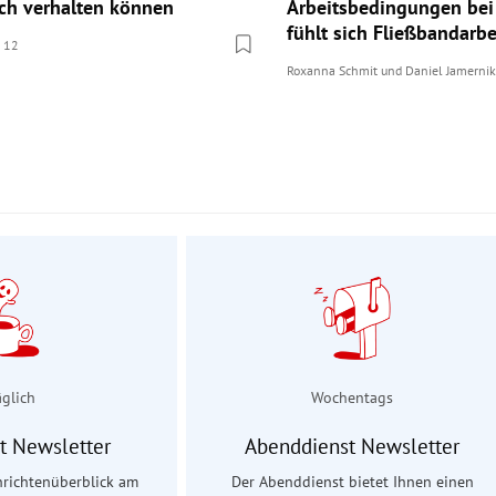
sch verhalten können
Arbeitsbedingungen bei
fühlt sich Fließbandarbe
12
mmentare
Roxanna Schmit
und
Daniel Jamernik
äglich
Wochentags
t Newsletter
Abenddienst Newsletter
hrichtenüberblick am
Der Abenddienst bietet Ihnen einen