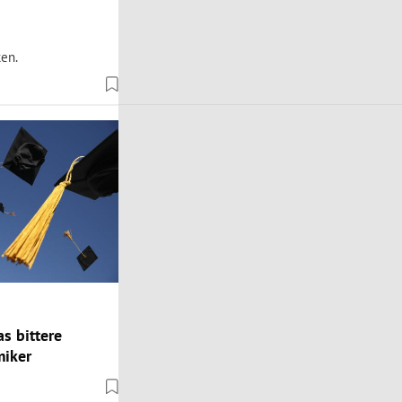
ken.
as bittere
miker