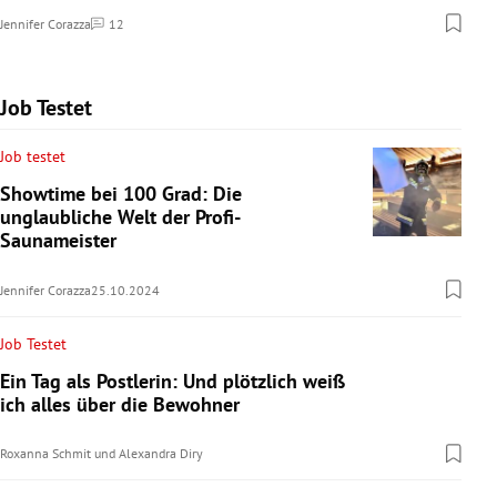
Jennifer Corazza
12
Kommentare
Job Testet
Job testet
Showtime bei 100 Grad: Die
unglaubliche Welt der Profi-
Saunameister
Jennifer Corazza
25.10.2024
Job Testet
Ein Tag als Postlerin: Und plötzlich weiß
ich alles über die Bewohner
Roxanna Schmit
und
Alexandra Diry