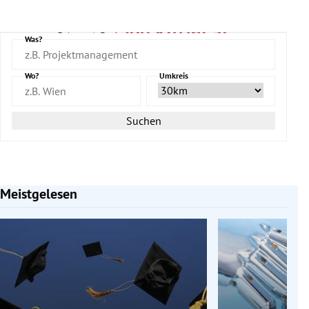
Was?
Wo?
Umkreis
Suchen
Meistgelesen
Slide 1 von 7