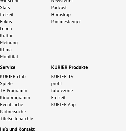
Wirtschaft
Newsletter
Stars
Podcast
freizeit
Horoskop
Fokus
Pammesberger
Leben
Kultur
Meinung
Klima
Mobilität
Service
KURIER Produkte
KURIER club
KURIER TV
Spiele
profil
TV-Programm
futurezone
Kinoprogramm
Freizeit
Eventsuche
KURIER App
Partnersuche
Titelseitenarchiv
Info und Kontakt