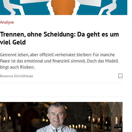
rreich Untermenü
rt Untermenü
Analyse
Trennen, ohne Scheidung: Da geht es um
schaft Untermenü
viel Geld
s Untermenü
Getrennt leben, aber offiziell verheiratet bleiben: Für manche
Paare ist das emotional und finanziell sinnvoll. Doch das Modell
zeit Untermenü
birgt auch Risiken.
Roxanna Schmit
Heute
undheit Untermenü
tur Untermenü
nung Untermenü
lität Untermenü