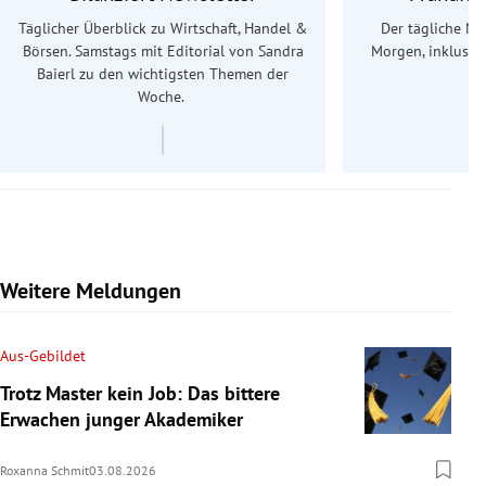
Täglicher Überblick zu Wirtschaft, Handel &
Der tägliche Na
Börsen. Samstags mit Editorial von Sandra
Morgen, inklusive
Baierl
zu den wichtigsten Themen der
Ös
Woche.
Weitere Meldungen
Aus-Gebildet
Trotz Master kein Job: Das bittere
Erwachen junger Akademiker
Roxanna Schmit
03.08.2026