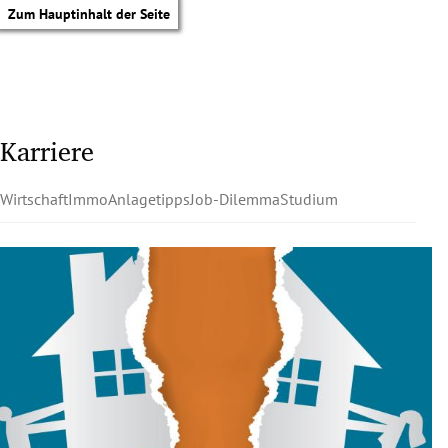
Zum Hauptinhalt der Seite
Karriere
Wirtschaft
Immo
Anlagetipps
Job-Dilemma
Studium
tik Untermenü