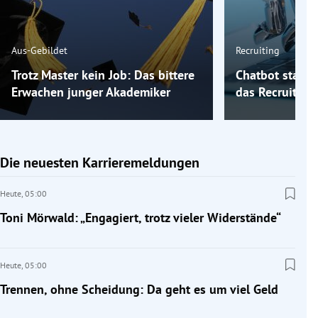
Aus-Gebildet
Recruiting
Trotz Master kein Job: Das bittere
Chatbot statt 
Erwachen junger Akademiker
das Recruiting
Die neuesten Karrieremeldungen
Heute,
05:00
Toni Mörwald: „Engagiert, trotz vieler Widerstände“
Heute,
05:00
Trennen, ohne Scheidung: Da geht es um viel Geld