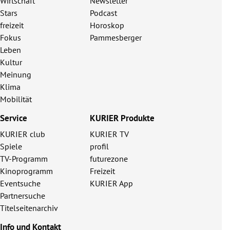
Wirtschaft
Newsletter
Stars
Podcast
freizeit
Horoskop
Fokus
Pammesberger
Leben
Kultur
Meinung
Klima
Mobilität
Service
KURIER Produkte
KURIER club
KURIER TV
Spiele
profil
TV-Programm
futurezone
Kinoprogramm
Freizeit
Eventsuche
KURIER App
Partnersuche
Titelseitenarchiv
Info und Kontakt