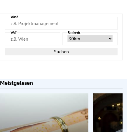
Was?
Wo?
Umkreis
Suchen
Meistgelesen
Slide 1 von 7