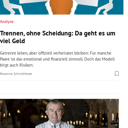
rreich Untermenü
rt Untermenü
Analyse
Trennen, ohne Scheidung: Da geht es um
schaft Untermenü
viel Geld
s Untermenü
Getrennt leben, aber offiziell verheiratet bleiben: Für manche
Paare ist das emotional und finanziell sinnvoll. Doch das Modell
zeit Untermenü
birgt auch Risiken.
Roxanna Schmit
Heute
undheit Untermenü
tur Untermenü
nung Untermenü
lität Untermenü