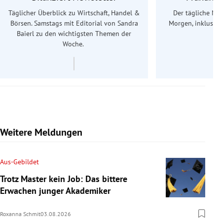
Täglicher Überblick zu Wirtschaft, Handel &
Der tägliche Na
Börsen. Samstags mit Editorial von Sandra
Morgen, inklusive
Baierl
zu den wichtigsten Themen der
Ös
Woche.
Weitere Meldungen
Aus-Gebildet
Trotz Master kein Job: Das bittere
Erwachen junger Akademiker
Roxanna Schmit
03.08.2026