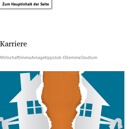
Zum Hauptinhalt der Seite
Karriere
Wirtschaft
Immo
Anlagetipps
Job-Dilemma
Studium
tik Untermenü