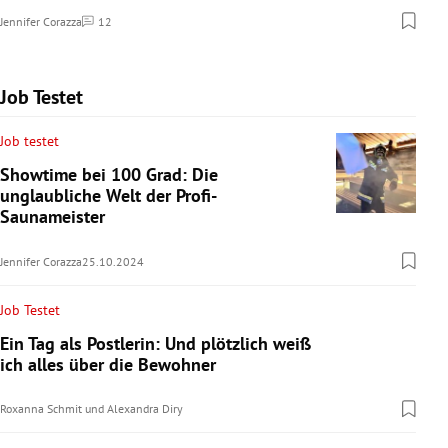
Jennifer Corazza
12
Kommentare
Job Testet
Job testet
Showtime bei 100 Grad: Die
unglaubliche Welt der Profi-
Saunameister
Jennifer Corazza
25.10.2024
Job Testet
Ein Tag als Postlerin: Und plötzlich weiß
ich alles über die Bewohner
Roxanna Schmit
und
Alexandra Diry