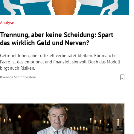
rreich Untermenü
rt Untermenü
Analyse
Trennung, aber keine Scheidung: Spart
schaft Untermenü
das wirklich Geld und Nerven?
s Untermenü
Getrennt leben, aber offiziell verheiratet bleiben: Für manche
Paare ist das emotional und finanziell sinnvoll. Doch das Modell
zeit Untermenü
birgt auch Risiken.
Roxanna Schmit
Gestern
undheit Untermenü
tur Untermenü
nung Untermenü
lität Untermenü