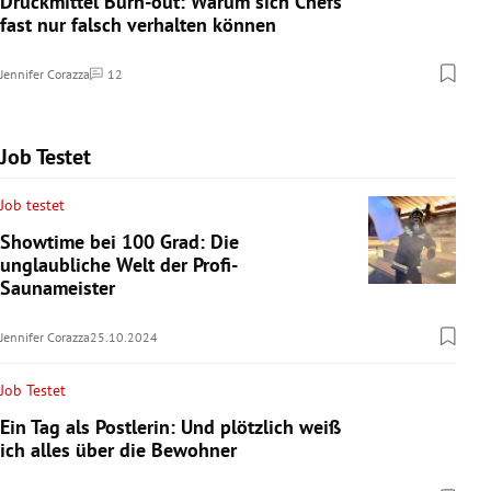
Druckmittel Burn-out: Warum sich Chefs
fast nur falsch verhalten können
Jennifer Corazza
12
Kommentare
Job Testet
Job testet
Showtime bei 100 Grad: Die
unglaubliche Welt der Profi-
Saunameister
Jennifer Corazza
25.10.2024
Job Testet
Ein Tag als Postlerin: Und plötzlich weiß
ich alles über die Bewohner