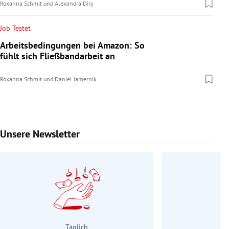
Roxanna Schmit
und
Alexandra Diry
Job Testet
Arbeitsbedingungen bei Amazon: So
fühlt sich Fließbandarbeit an
Roxanna Schmit
und
Daniel Jamernik
Unsere Newsletter
Slide 1 von 9
Täglich