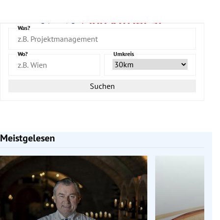
Was?
Wo?
Umkreis
Suchen
Meistgelesen
Slide 1 von 7