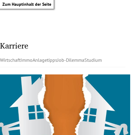
Zum Hauptinhalt der Seite
Karriere
Wirtschaft
Immo
Anlagetipps
Job-Dilemma
Studium
tik Untermenü