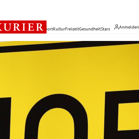
Anmelde
rreich
Politik
Wirtschaft
Sport
Kultur
Freizeit
Gesundheit
Stars