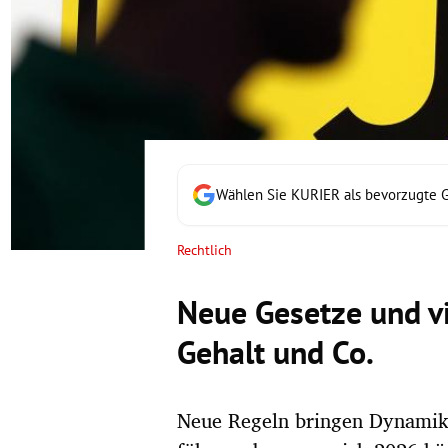
rt Untermenü
schaft Untermenü
s Untermenü
zeit Untermenü
Wählen Sie KURIER als bevorzugte 
undheit Untermenü
Rechtlich
tur Untermenü
Neue Gesetze und vi
nung Untermenü
Gehalt und Co.
lität Untermenü
Neue Regeln bringen Dynamik