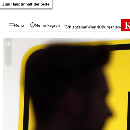
Zum Hauptinhalt der Seite
Menü
Meine Region
Schlagzeilen
Wien
NÖ
Burgenland
Öste
Copyright-Hinweis öffnen/schließen
tik Untermenü
rreich Untermenü