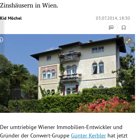
Zinshäusern in Wien.
rreich Untermenü
Kid Möchel
03.07.2014, 18:30
rt Untermenü
schaft Untermenü
Copyright-Hinweis öffnen/schließen
s Untermenü
zeit Untermenü
undheit Untermenü
tur Untermenü
nung Untermenü
lität Untermenü
Der umtriebige Wiener Immobilien-Entwickler und
Gründer der Conwert-Gruppe
Günter Kerbler
hat jetzt