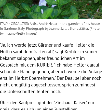
ITALY - CIRCA 1753: Artist Andrè Heller in the gareden of his house
in Gardone, Italy. Photograph by Jeanne Szillit Brandstätter. (Photo
by Imagno/Getty Images)
"Ja, ich werde jetzt Gärtner und kaufe
Heller
die
Hütt’n samt dem Garten ab", sagt
Kerbler
in seiner
bekannt saloppen, aber freundlichen Art im
Gespräch mit dem KURIER. "Ich habe
Heller
darauf
schon die Hand gegeben, aber ich werde die Anlage
erst im Herbst übernehmen." Der Deal sei aber noch
nicht endgültig abgeschlossen, sprich zumindest
die Unterschriften fehlen noch.
Über den Kaufpreis gibt der "Zinshaus-Kaiser" nur
preis, dass es sich um einen "einstelligen