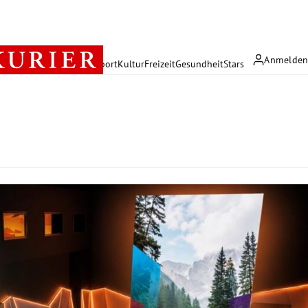
Anmelde
rreich
Politik
Wirtschaft
Sport
Kultur
Freizeit
Gesundheit
Stars