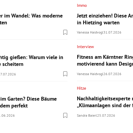
Immo
Jetzt einziehen! Diese A
er im Wandel: Was moderne
in Hietzing warten
ten
Vanessa Haidvogl
31.07.2026
Interview
Fitness am Kärntner Rin
chtig gießen: Warum viele in
motivierend kann Desig
e scheitern
Vanessa Haidvogl
26.07.2026
07.07.2026
Hitze
Nachhaltigkeitsexperte
 im Garten? Diese Bäume
„Klimaanlagen sind der 
zdem perfekt
Sandra Baierl
25.07.2026
1.06.2026