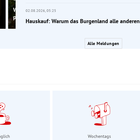
Wenig Platz im Garten? Diese Bäume passen trotzd
02.08.2026,
05:25
perfekt
Hauskauf: Warum das Burgenland alle anderen
Alle Meldungen
äglich
Wochentags