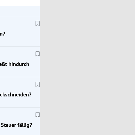
n?
ießt hindurch
ückschneiden?
Steuer fällig?
Wohnrecht