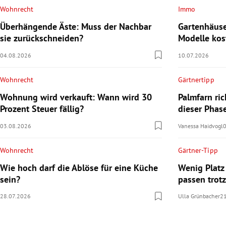
Wohnrecht
Immo
Überhängende Äste: Muss der Nachbar
Gartenhäus
sie zurückschneiden?
Modelle kos
04.08.2026
10.07.2026
Wohnrecht
Gärtnertipp
Wohnung wird verkauft: Wann wird 30
Palmfarn ri
Prozent Steuer fällig?
dieser Phas
03.08.2026
Vanessa Haidvogl
Wohnrecht
Gärtner-Tipp
Wie hoch darf die Ablöse für eine Küche
Wenig Platz
sein?
passen trot
28.07.2026
Ulla Grünbacher
2