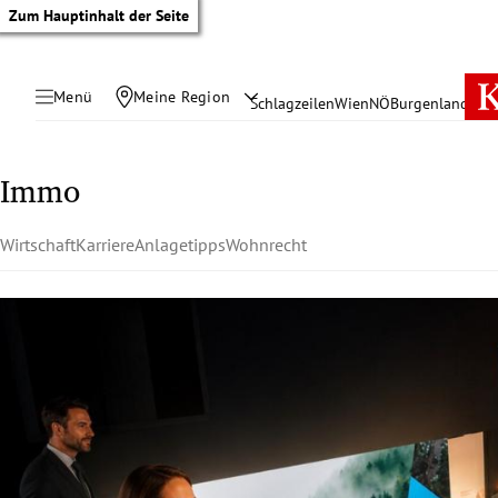
Zum Hauptinhalt der Seite
Menü
Meine Region
Schlagzeilen
Wien
NÖ
Burgenland
Öste
Immo
Wirtschaft
Karriere
Anlagetipps
Wohnrecht
tik Untermenü
rreich Untermenü