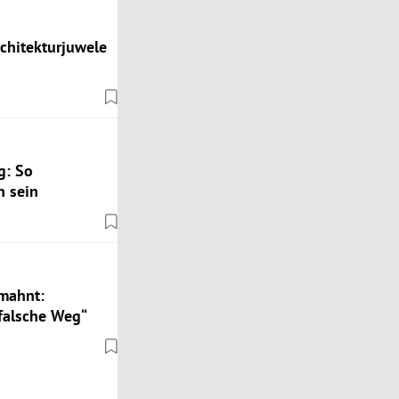
rchitekturjuwele
g: So
n sein
 mahnt:
falsche Weg“