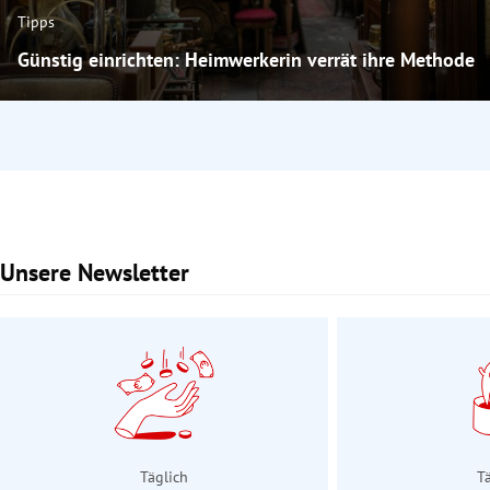
Tipps
Günstig einrichten: Heimwerkerin verrät ihre Methode
Unsere Newsletter
Slide 1 von 3
Täglich
T