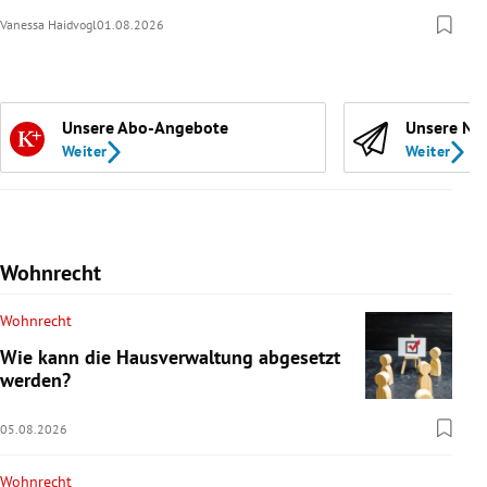
Vanessa Haidvogl
01.08.2026
Unsere Abo-Angebote
Unsere Ne
Weiter
Weiter
Wohnrecht
Wohnrecht
Wie kann die Hausverwaltung abgesetzt
werden?
05.08.2026
Wohnrecht