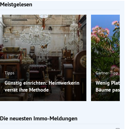
Meistgelesen
Slide 1 von 7
Tipps
Gärtner-Tipp
Günstig einrichten: Heimwerkerin
Wenig Platz im
verrät ihre Methode
Bäume passen 
Die neuesten Immo-Meldungen