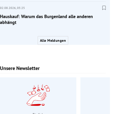
02.08.2026,
05:25
Hauskauf: Warum das Burgenland alle anderen
abhängt
Alle Meldungen
Unsere Newsletter
Slide 1 von 9