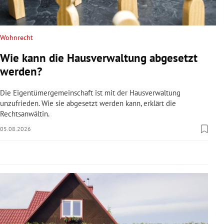
rreich Untermenü
rt Untermenü
Wohnrecht
Wie kann die Hausverwaltung abgesetzt
schaft Untermenü
werden?
s Untermenü
Die Eigentümergemeinschaft ist mit der Hausverwaltung
unzufrieden. Wie sie abgesetzt werden kann, erklärt die
zeit Untermenü
Rechtsanwältin.
05.08.2026
undheit Untermenü
tur Untermenü
nung Untermenü
lität Untermenü