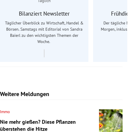
Täglich
Bilanziert Newsletter
Frühdien
Täglicher Überblick zu Wirtschaft, Handel &
Der tägliche Na
Börsen. Samstags mit Editorial von Sandra
Morgen, inklusive
Baierl
zu den wichtigsten Themen der
Ös
Woche.
Weitere Meldungen
Immo
Nie mehr gießen? Diese Pflanzen
überstehen die Hitze