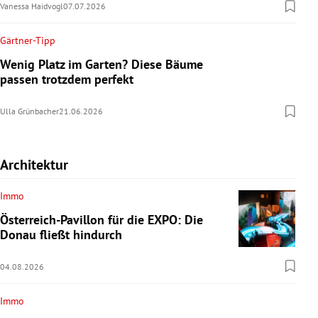
Vanessa Haidvogl
07.07.2026
Gärtner-Tipp
Wenig Platz im Garten? Diese Bäume
passen trotzdem perfekt
Ulla Grünbacher
21.06.2026
Architektur
Immo
Österreich-Pavillon für die EXPO: Die
Donau fließt hindurch
04.08.2026
Immo