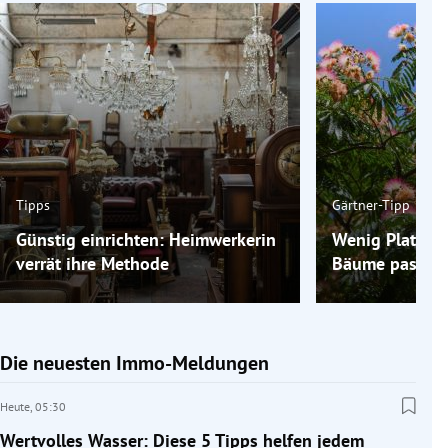
Tipps
Gärtner-Tipp
Günstig einrichten: Heimwerkerin
Wenig Platz im
verrät ihre Methode
Bäume passen 
Die neuesten Immo-Meldungen
Heute,
05:30
Wertvolles Wasser: Diese 5 Tipps helfen jedem