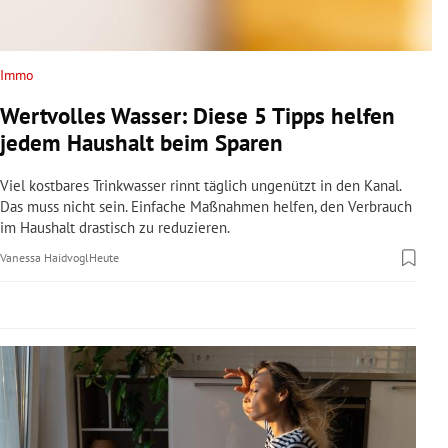
rreich Untermenü
rt Untermenü
Immo
Wertvolles Wasser: Diese 5 Tipps helfen
schaft Untermenü
jedem Haushalt beim Sparen
s Untermenü
Viel kostbares Trinkwasser rinnt täglich ungenützt in den Kanal.
Das muss nicht sein. Einfache Maßnahmen helfen, den Verbrauch
zeit Untermenü
im Haushalt drastisch zu reduzieren.
Vanessa Haidvogl
Heute
undheit Untermenü
tur Untermenü
nung Untermenü
lität Untermenü