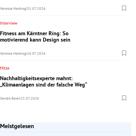
Vanessa Haidvogl
31.07.2026
Interview
Fitness am Kärntner Ring: So
motivierend kann Design sein
Vanessa Haidvogl
26.07.2026
Hitze
Nachhaltigkeitsexperte mahnt:
„Klimaanlagen sind der falsche Weg“
Sandra Baierl
25.07.2026
Meistgelesen
Slide 1 von 7