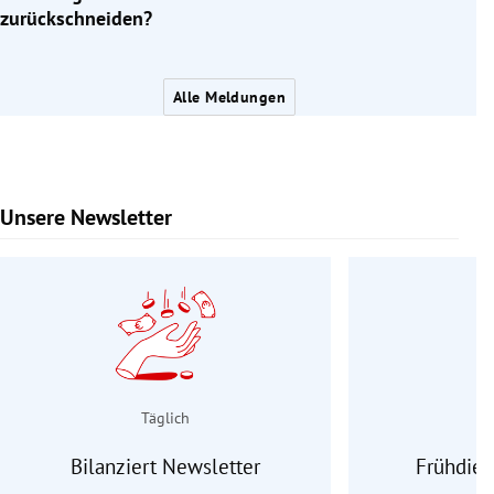
zurückschneiden?
Alle Meldungen
Unsere Newsletter
Slide 1 von 9
Täglich
Bilanziert Newsletter
Frühdien