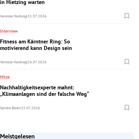
in Hietzing warten
Vanessa Haidvogl
31.07.2026
Interview
Fitness am Kärntner Ring: So
motivierend kann Design sein
Vanessa Haidvogl
26.07.2026
Hitze
Nachhaltigkeitsexperte mahnt:
„Klimaanlagen sind der falsche Weg“
Sandra Baierl
25.07.2026
Meistgelesen
Slide 1 von 7