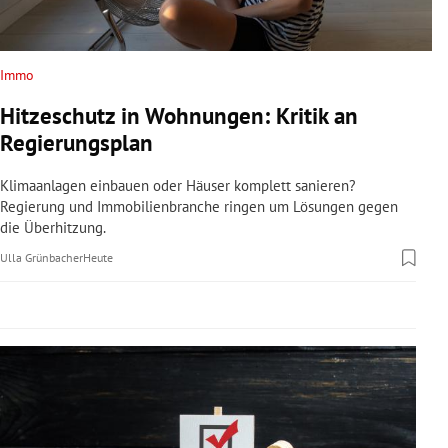
rreich Untermenü
rt Untermenü
Immo
Hitzeschutz in Wohnungen: Kritik an
schaft Untermenü
Regierungsplan
s Untermenü
Klimaanlagen einbauen oder Häuser komplett sanieren?
Regierung und Immobilienbranche ringen um Lösungen gegen
zeit Untermenü
die Überhitzung.
Ulla Grünbacher
Heute
undheit Untermenü
tur Untermenü
nung Untermenü
lität Untermenü