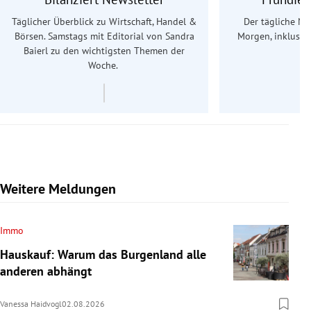
Täglicher Überblick zu Wirtschaft, Handel &
Der tägliche Na
Börsen. Samstags mit Editorial von Sandra
Morgen, inklusive
Baierl
zu den wichtigsten Themen der
Ös
Woche.
Weitere Meldungen
Immo
Hauskauf: Warum das Burgenland alle
anderen abhängt
Vanessa Haidvogl
02.08.2026