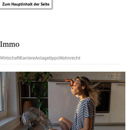
Zum Hauptinhalt der Seite
Immo
Wirtschaft
Karriere
Anlagetipps
Wohnrecht
tik Untermenü