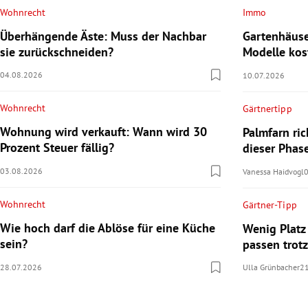
Wohnrecht
Immo
Überhängende Äste: Muss der Nachbar
Gartenhäus
sie zurückschneiden?
Modelle kos
04.08.2026
10.07.2026
Wohnrecht
Gärtnertipp
Wohnung wird verkauft: Wann wird 30
Palmfarn ri
Prozent Steuer fällig?
dieser Phas
03.08.2026
Vanessa Haidvogl
Wohnrecht
Gärtner-Tipp
Wie hoch darf die Ablöse für eine Küche
Wenig Platz
sein?
passen trot
28.07.2026
Ulla Grünbacher
2