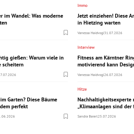
Immo
er im Wandel: Was moderne
Jetzt einziehen! Diese A
ten
in Hietzing warten
Vanessa Haidvogl
31.07.2026
Interview
chtig gießen: Warum viele in
Fitness am Kärntner Rin
e scheitern
motivierend kann Desig
07.07.2026
Vanessa Haidvogl
26.07.2026
Hitze
 im Garten? Diese Bäume
Nachhaltigkeitsexperte
zdem perfekt
„Klimaanlagen sind der 
1.06.2026
Sandra Baierl
25.07.2026