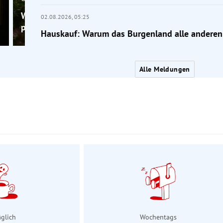
Wenig Platz im Garten? Diese Bäume passen trotzd
02.08.2026,
05:25
perfekt
Hauskauf: Warum das Burgenland alle anderen
Alle Meldungen
äglich
Wochentags