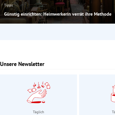
Tipps
Günstig einrichten: Heimwerkerin verrät ihre Methode
Unsere Newsletter
Slide 1 von 3
Täglich
T