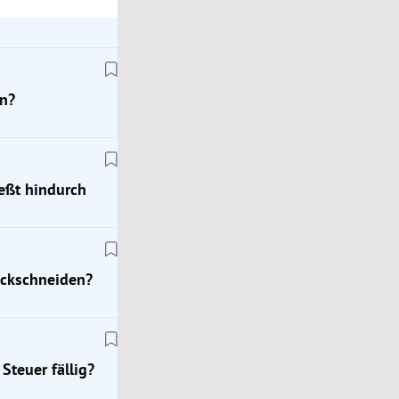
n?
ießt hindurch
ückschneiden?
Steuer fällig?
Wohnrecht