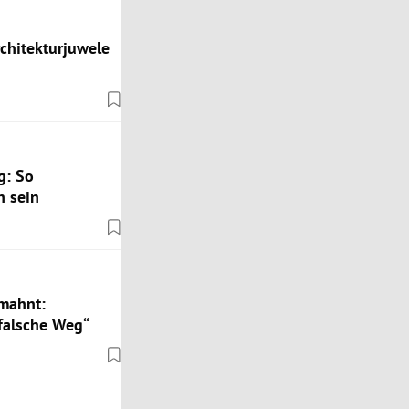
rchitekturjuwele
g: So
n sein
 mahnt:
falsche Weg“