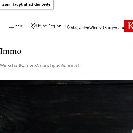
Zum Hauptinhalt der Seite
Menü
Meine Region
Schlagzeilen
Wien
NÖ
Burgenland
Öste
Immo
Wirtschaft
Karriere
Anlagetipps
Wohnrecht
tik Untermenü
rreich Untermenü