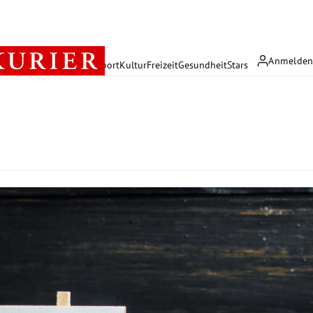
Anmelde
rreich
Politik
Wirtschaft
Sport
Kultur
Freizeit
Gesundheit
Stars