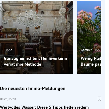
Tipps
Gärtner-Tipp
Günstig einrichten: Heimwerkerin
Wenig Platz im
verrät ihre Methode
Bäume passen 
Die neuesten Immo-Meldungen
Heute,
05:30
Wertvolles Wasser: Diese 5 Tipps helfen jedem