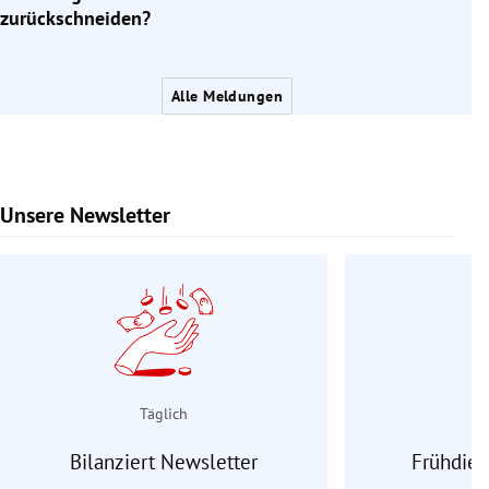
zurückschneiden?
Alle Meldungen
Unsere Newsletter
Slide 1 von 9
Täglich
Bilanziert Newsletter
Frühdien