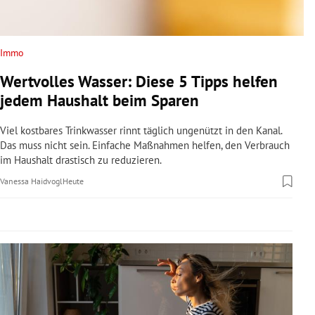
rreich Untermenü
rt Untermenü
Immo
Wertvolles Wasser: Diese 5 Tipps helfen
schaft Untermenü
jedem Haushalt beim Sparen
s Untermenü
Viel kostbares Trinkwasser rinnt täglich ungenützt in den Kanal.
Das muss nicht sein. Einfache Maßnahmen helfen, den Verbrauch
zeit Untermenü
im Haushalt drastisch zu reduzieren.
Vanessa Haidvogl
Heute
undheit Untermenü
tur Untermenü
nung Untermenü
lität Untermenü