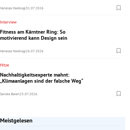
Vanessa Haidvogl
31.07.2026
Interview
Fitness am Kärntner Ring: So
motivierend kann Design sein
Vanessa Haidvogl
26.07.2026
Hitze
Nachhaltigkeitsexperte mahnt:
„Klimaanlagen sind der falsche Weg“
Sandra Baierl
25.07.2026
Meistgelesen
Slide 1 von 7