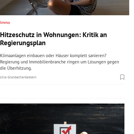
rreich Untermenü
rt Untermenü
Immo
Hitzeschutz in Wohnungen: Kritik an
schaft Untermenü
Regierungsplan
s Untermenü
Klimaanlagen einbauen oder Häuser komplett sanieren?
Regierung und Immobilienbranche ringen um Lösungen gegen
zeit Untermenü
die Überhitzung.
Ulla Grünbacher
Gestern
undheit Untermenü
tur Untermenü
nung Untermenü
lität Untermenü