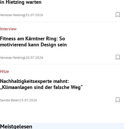
in Hietzing warten
Vanessa Haidvogl
31.07.2026
Interview
Fitness am Kärntner Ring: So
motivierend kann Design sein
Vanessa Haidvogl
26.07.2026
Hitze
Nachhaltigkeitsexperte mahnt:
„Klimaanlagen sind der falsche Weg“
Sandra Baierl
25.07.2026
Meistgelesen
Slide 1 von 7