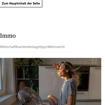
Zum Hauptinhalt der Seite
Immo
Wirtschaft
Karriere
Anlagetipps
Wohnrecht
tik Untermenü