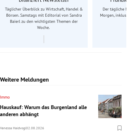
Täglicher Überblick zu Wirtschaft, Handel &
Der tägliche Na
Börsen. Samstags mit Editorial von Sandra
Morgen, inklusive
Baierl
zu den wichtigsten Themen der
Ös
Woche.
Weitere Meldungen
Immo
Hauskauf: Warum das Burgenland alle
anderen abhängt
Vanessa Haidvogl
02.08.2026