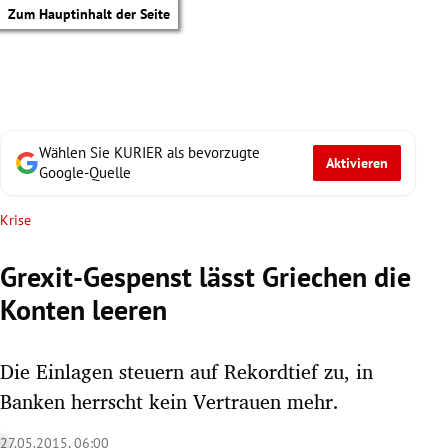
Zum Hauptinhalt der Seite
Wählen Sie KURIER als bevorzugte
Aktivieren
Google-Quelle
Krise
Grexit-Gespenst lässt Griechen die
Konten leeren
Die Einlagen steuern auf Rekordtief zu, in
Banken herrscht kein Vertrauen mehr.
tik Untermenü
27.05.2015, 06:00