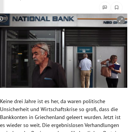
rreich Untermenü
rt Untermenü
Copyright-Hinweis öffnen/schließen
schaft Untermenü
s Untermenü
zeit Untermenü
undheit Untermenü
tur Untermenü
Keine drei Jahre ist es her, da waren politische
nung Untermenü
Unsicherheit und
Wirtschaftskrise
so groß, dass die
Bankkonten
in
Griechenland
geleert wurden. Jetzt ist
lität Untermenü
es wieder so weit. Die ergebnislosen Verhandlungen