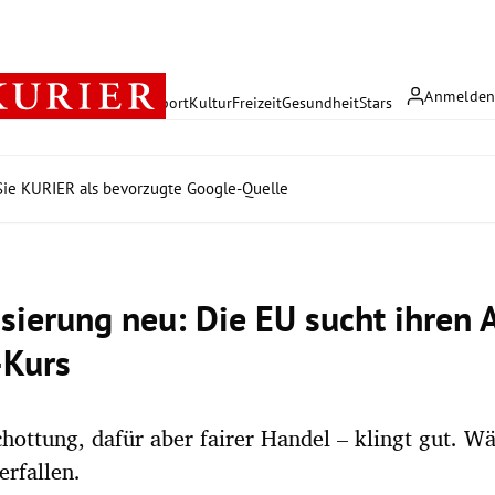
Anmelde
rreich
Politik
Wirtschaft
Sport
Kultur
Freizeit
Gesundheit
Stars
ie KURIER als bevorzugte Google-Quelle
isierung neu: Die EU sucht ihren 
-Kurs
hottung, dafür aber fairer Handel – klingt gut. Wä
erfallen.