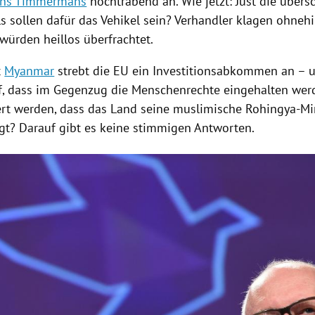
ans Timmermans
hochtrabend an. Wie jetzt: Just die übers
 sollen dafür das Vehikel sein? Verhandler klagen ohnehin
rden heillos überfrachtet.
t
Myanmar
strebt die
EU
ein Investitionsabkommen an – u
f, dass im Gegenzug die Menschenrechte eingehalten wer
iert werden, dass das Land seine muslimische Rohingya-Mi
lgt? Darauf gibt es keine stimmigen Antworten.
Hinweis öffnen/schließen