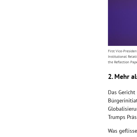
First Vice-Preside
Institutional Rela
the Reflection Pap
2. Mehr a
Das
Gericht
Bürgerinitia
Globalisier
Trumps
Präs
Was gefliss