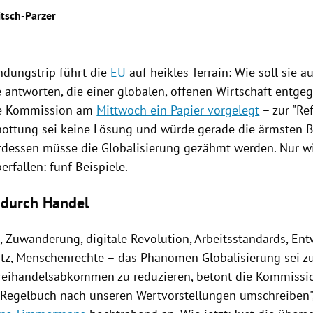
itsch-Parzer
indungstrip
führt die
EU
auf heikles Terrain: Wie soll sie au
 antworten, die einer globalen, offenen Wirtschaft entge
ie Kommission am
Mittwoch ein Papier vorgelegt
– zur "Re
hottung
sei keine Lösung und würde gerade die ärmsten B
attdessen müsse die Globalisierung gezähmt werden. Nur w
perfallen
: fünf Beispiele.
 durch Handel
, Zuwanderung, digitale Revolution, Arbeitsstandards, Ent
z, Menschenrechte – das Phänomen Globalisierung sei zu 
reihandelsabkommen
zu reduzieren, betont die Kommissio
 Regelbuch nach unseren Wertvorstellungen umschreiben"