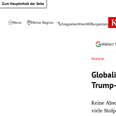
Zum Hauptinhalt der Seite
Menü
Meine Region
Schlagzeilen
Wien
NÖ
Burgenland
Öste
Wählen S
Analyse
Global
Trump
Keine Absc
tik Untermenü
viele Stolp
rreich Untermenü