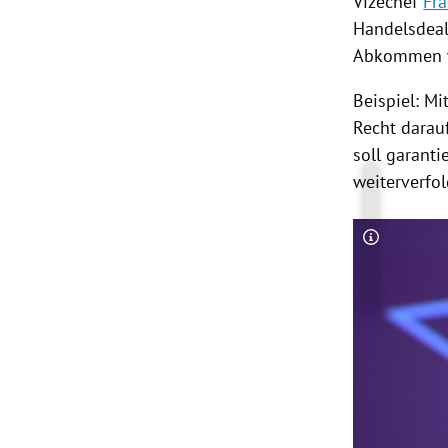
Vizechef
Fr
Handelsdeals
Abkommen wü
Beispiel: Mi
Recht darau
soll garant
weiterverfo
Copyright-