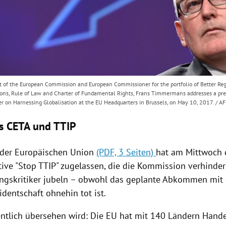
nt of the European Commission and European Commissioner for the portfolio of Better Regu
tions, Rule of Law and Charter of Fundamental Rights, Frans Timmermans addresses a pre
er on Harnessing Globalisation at the EU Headquarters in Brussels, on May 10, 2017. /
ls CETA und TTIP
 der Europäischen Union
(PDF, 3 Seiten)
hat am Mittwoch 
tive "Stop
TTIP
" zugelassen, die die Kommission verhindert
ungskritiker jubeln – obwohl das geplante Abkommen mit
identschaft
ohnehin tot ist.
entlich übersehen wird: Die
EU
hat mit 140 Ländern Han