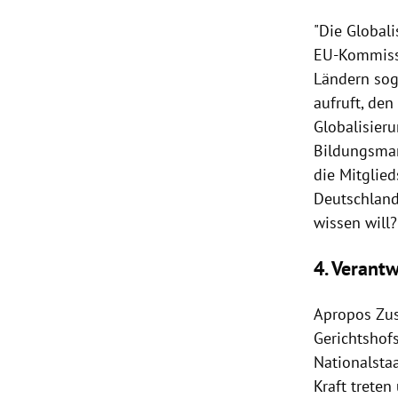
"Die Globali
EU-Kommiss
Ländern soga
aufruft, de
Globalisier
Bildungsman
die Mitglie
Deutschlan
wissen will?
4. Verantwo
Apropos Zus
Gerichtshof
Nationalsta
Kraft trete