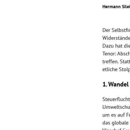
Hermann Sile
rt Untermenü
schaft Untermenü
Der
Selbstf
Widerstände
s Untermenü
Dazu hat d
Tenor:
Absc
zeit Untermenü
treffen. St
undheit Untermenü
etliche
Stol
tur Untermenü
1. Wandel
nung Untermenü
Steuerflucht
Umweltschut
lität Untermenü
um es auf
F
das globale