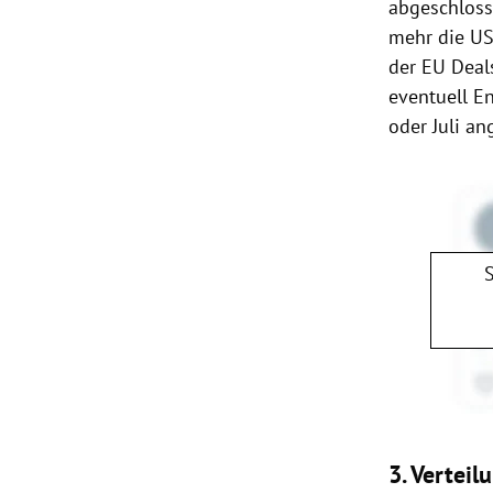
abgeschloss
mehr die
U
der
EU
Deals
eventuell E
oder Juli a
3. Verteil