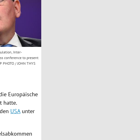
lation, Inter-
ss conference to present
 AFP PHOTO / JOHN THYS
die Europäische
 hatte.
 den
USA
unter
delsabkommen