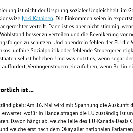
sierung ist nicht der Ursprung sozialer Ungleichheit, im Ge
ionsvize
Jyrki Katainen
. Die Einkommen seien in exports
r gerechter verteilt. Dann ist es aber nicht stimmig, wen
n Wohlstand besser zu verteilen und die Bevölkerung vor 
ungsfolgen zu schützen. Und obendrein fehlen der
EU
die 
kos, unfaire Sozialpolitik oder fehlende Steuergerechtig
dstaaten selbst beheben. Und was nützt es, wenn sogar de
d
auffordert, Vermögensteuern einzuführen, wenn
Berlin
ni
rtlich ist ...
tändigkeit: Am 16. Mai wird mit Spannung die Auskunft 
s
erwartet, wofür in Handelsfragen die
EU
zuständig ist u
aten. Davon hängt ab, welche Teile des EU-Kanada-Deals C
n und welche erst nach dem Okay aller nationalen Parlamen