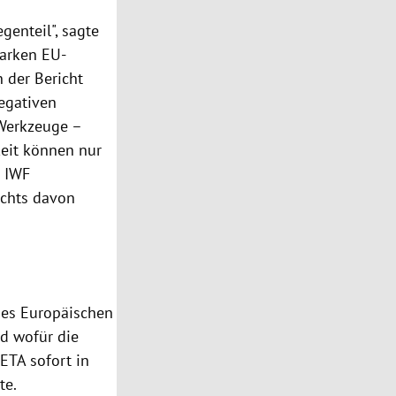
genteil", sagte
tarken EU-
n der Bericht
negativen
Werkzeuge –
keit können nur
r
IWF
chts davon
des
Europäischen
nd wofür die
ETA sofort in
te.