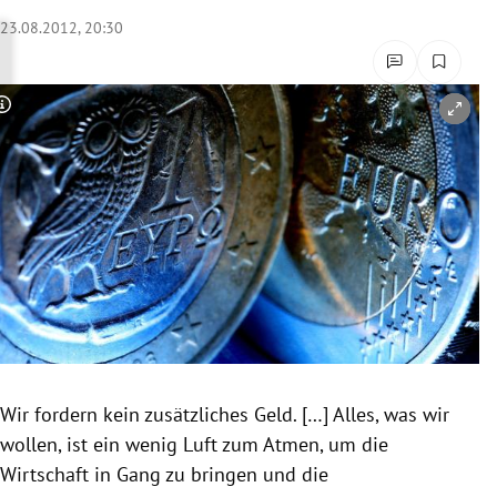
rreich Untermenü
23.08.2012, 20:30
rt Untermenü
Copyright-Hinweis öffnen/schließen
schaft Untermenü
s Untermenü
zeit Untermenü
undheit Untermenü
tur Untermenü
nung Untermenü
Wir fordern kein zusätzliches Geld. […] Alles, was wir
wollen, ist ein wenig Luft zum Atmen, um die
lität Untermenü
Wirtschaft in Gang zu bringen und die