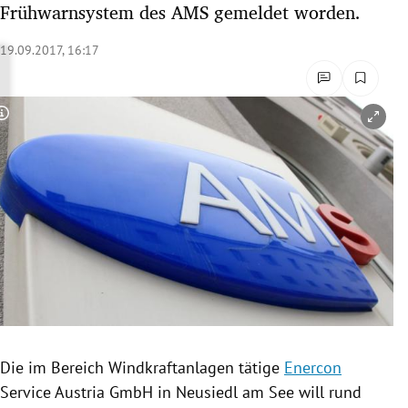
Frühwarnsystem des AMS gemeldet worden.
rreich Untermenü
19.09.2017, 16:17
rt Untermenü
schaft Untermenü
Copyright-Hinweis öffnen/schließen
s Untermenü
zeit Untermenü
undheit Untermenü
tur Untermenü
nung Untermenü
Die im Bereich
Windkraftanlagen
tätige
Enercon
lität Untermenü
Service Austria
GmbH in
Neusiedl am See
will rund