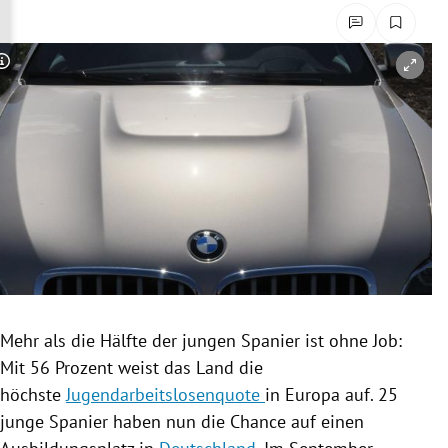
rreich Untermenü
rt Untermenü
Copyright-Hinweis öffnen/schließen
schaft Untermenü
s Untermenü
zeit Untermenü
undheit Untermenü
tur Untermenü
Mehr als die Hälfte der jungen Spanier ist ohne Job:
nung Untermenü
Mit 56 Prozent weist das Land die
höchste
Jugendarbeitslosenquote
in
Europa
auf. 25
lität Untermenü
junge Spanier haben nun die Chance auf einen