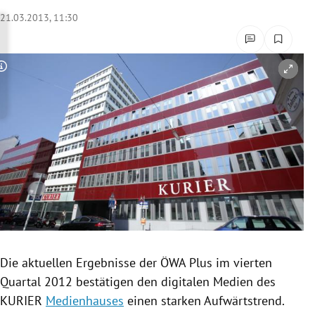
rreich Untermenü
21.03.2013, 11:30
rt Untermenü
Copyright-Hinweis öffnen/schließen
schaft Untermenü
s Untermenü
zeit Untermenü
undheit Untermenü
tur Untermenü
nung Untermenü
Die aktuellen Ergebnisse der ÖWA Plus im vierten
Quartal 2012 bestätigen den digitalen Medien des
lität Untermenü
KURIER
Medienhauses
einen starken Aufwärtstrend.