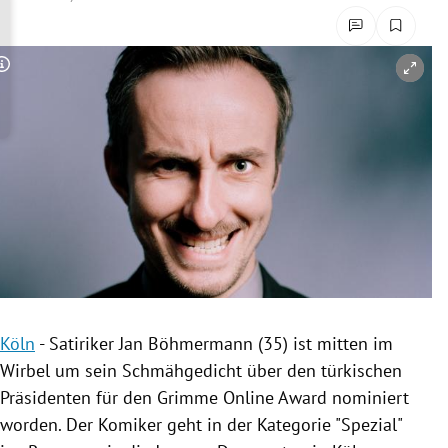
rreich Untermenü
rt Untermenü
Copyright-Hinweis öffnen/schließen
schaft Untermenü
s Untermenü
zeit Untermenü
undheit Untermenü
tur Untermenü
Köln
-
Satiriker Jan
Böhmermann
(35) ist mitten im
nung Untermenü
Wirbel um sein
Schmähgedicht
über den türkischen
Präsidenten für den Grimme Online
Award
nominiert
lität Untermenü
worden. Der Komiker geht in der Kategorie "Spezial"