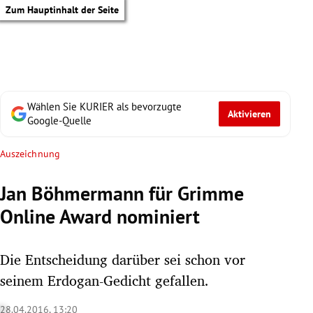
Zum Hauptinhalt der Seite
Wählen Sie KURIER als bevorzugte
Aktivieren
Google-Quelle
Auszeichnung
Jan Böhmermann für Grimme
Online Award nominiert
Die Entscheidung darüber sei schon vor
seinem Erdogan-Gedicht gefallen.
tik Untermenü
28.04.2016, 13:20