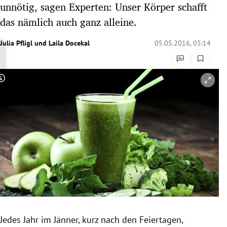
unnötig, sagen Experten: Unser Körper schafft
rreich Untermenü
das nämlich auch ganz alleine.
rt Untermenü
Julia Pfligl
und
Laila Docekal
05.05.2016, 05:14
schaft Untermenü
Copyright-Hinweis öffnen/schließen
s Untermenü
zeit Untermenü
undheit Untermenü
tur Untermenü
nung Untermenü
lität Untermenü
Jedes Jahr im Jänner, kurz nach den Feiertagen,