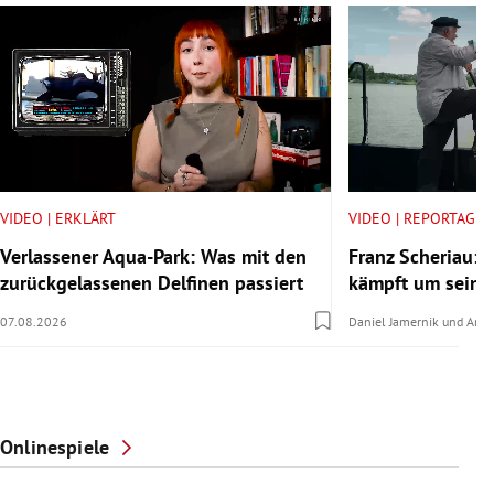
VIDEO | ERKLÄRT
VIDEO | REPORTAGE
Verlassener Aqua-Park: Was mit den
Franz Scheriau: D
zurückgelassenen Delfinen passiert
kämpft um seine
07.08.2026
Daniel Jamernik
und
Anna
Onlinespiele