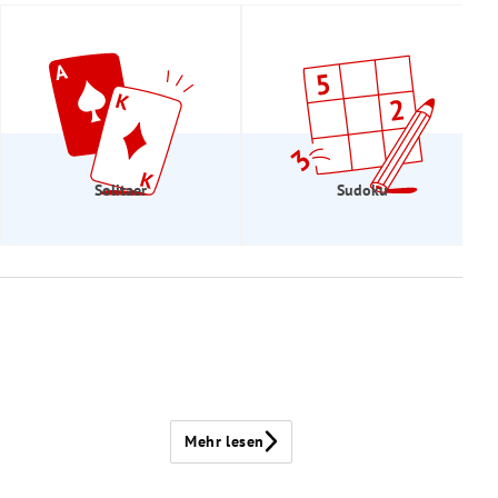
Solitaer
Sudoku
Mehr lesen