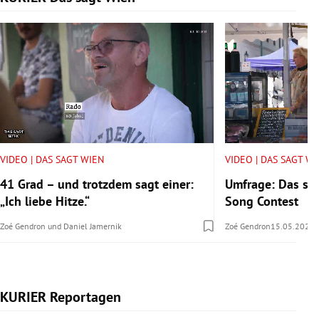
VIDEO | DAS SAGT WIEN
VIDEO | DAS SAGT W
41 Grad – und trotzdem sagt einer:
Umfrage: Das sa
„Ich liebe Hitze.“
Song Contest
Zoé Gendron
und
Daniel Jamernik
Zoé Gendron
15.05.2026
KURIER Reportagen
Slide 1 von 14