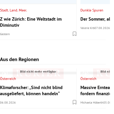
Stadt. Land. Meer.
Dunkle Spuren
Z wie Zürich: Eine Weltstadt im
Der Sommer, als 
Diminutiv
Valerie Krb
07.08.2026
Gestern
Aus den Regionen
Slide 1 von 7
Bild nicht mehr verfügbar
Bild nich
Österreich
Österreich
Klimaforscher: „Sind nicht blind
Massive Ernteaus
ausgeliefert, können handeln“
fordern finanzie
06.08.2026
Michaela Höberth
05.08.