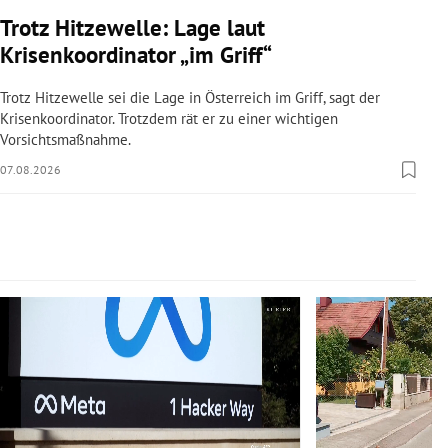
rreich Untermenü
Trotz Hitzewelle: Lage laut
Krisenkoordinator „im Griff“
rt Untermenü
Trotz Hitzewelle sei die Lage in Österreich im Griff, sagt der
schaft Untermenü
Krisenkoordinator. Trotzdem rät er zu einer wichtigen
Vorsichtsmaßnahme.
s Untermenü
07.08.2026
zeit Untermenü
undheit Untermenü
Slide 1 von 14
tur Untermenü
nung Untermenü
lität Untermenü