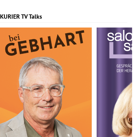
KURIER TV Talks
Slide 1 von 6