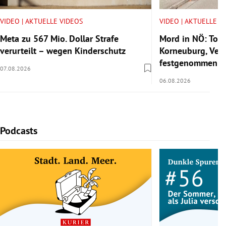
VIDEO | AKTUELLE VIDEOS
VIDEO | AKTUELLE V
Meta zu 567 Mio. Dollar Strafe
Mord in NÖ: Tote
verurteilt – wegen Kinderschutz
Korneuburg, Verd
festgenommen
07.08.2026
06.08.2026
Podcasts
Slide 1 von 5