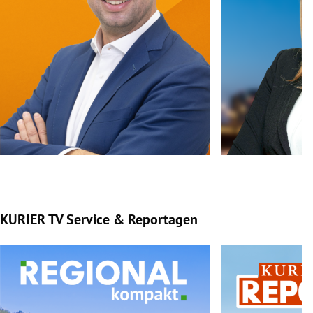
KURIER TV Service & Reportagen
Slide 1 von 3