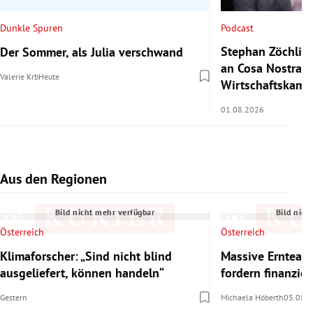
Podcast
Dunkle Spuren
Stephan Zöchling
Der Sommer, als Julia verschwand
an Cosa Nostra a
Valerie Krb
Heute
Wirtschaftskamm
01.08.2026
Aus den Regionen
Slide 1 von 7
Bild nicht mehr verfügbar
Bild nich
Österreich
Österreich
Klimaforscher: „Sind nicht blind
Massive Ernteaus
ausgeliefert, können handeln“
fordern finanzie
Gestern
Michaela Höberth
05.08.