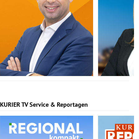
KURIER TV Service & Reportagen
Slide 1 von 3