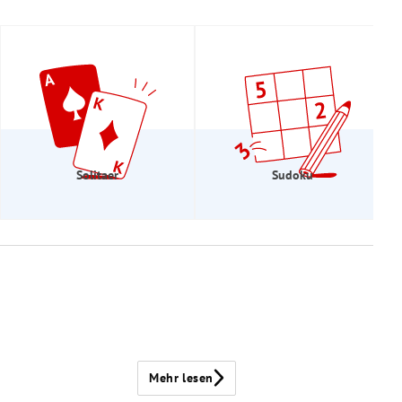
Solitaer
Sudoku
Mehr lesen