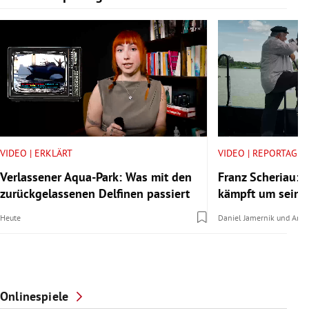
VIDEO | ERKLÄRT
VIDEO | REPORTAGE
Verlassener Aqua-Park: Was mit den
Franz Scheriau: D
zurückgelassenen Delfinen passiert
kämpft um seine
Heute
Daniel Jamernik
und
Anna
Onlinespiele