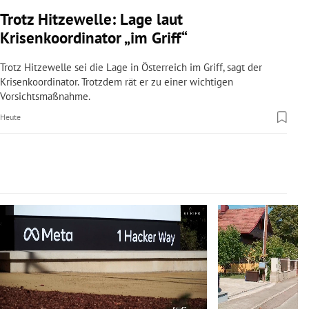
rreich Untermenü
Trotz Hitzewelle: Lage laut
Krisenkoordinator „im Griff“
rt Untermenü
Trotz Hitzewelle sei die Lage in Österreich im Griff, sagt der
schaft Untermenü
Krisenkoordinator. Trotzdem rät er zu einer wichtigen
Vorsichtsmaßnahme.
s Untermenü
Heute
zeit Untermenü
undheit Untermenü
Slide 1 von 14
tur Untermenü
nung Untermenü
lität Untermenü