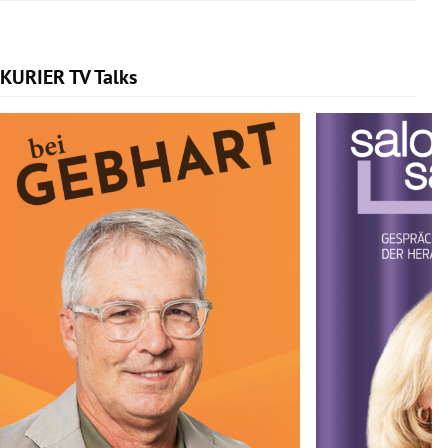
KURIER TV Talks
Slide 1 von 6