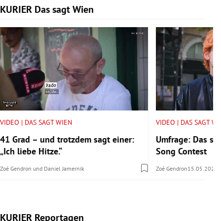
KURIER Das sagt Wien
Slide 1 von 14
VIDEO | DAS SAGT WIEN
VIDEO | DAS SAGT W
41 Grad – und trotzdem sagt einer:
Umfrage: Das sa
„Ich liebe Hitze.“
Song Contest
Zoé Gendron
und
Daniel Jamernik
Zoé Gendron
15.05.2026
KURIER Reportagen
Slide 1 von 14