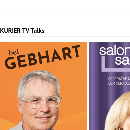
KURIER TV Talks
Slide 1 von 2