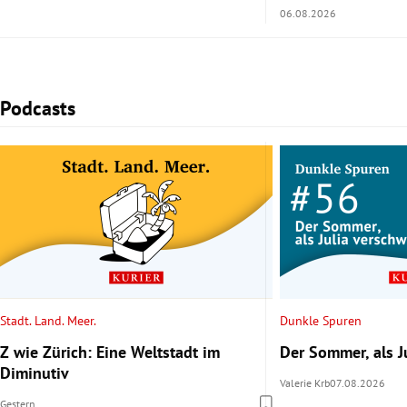
06.08.2026
Podcasts
Slide 1 von 2
Stadt. Land. Meer.
Dunkle Spuren
Z wie Zürich: Eine Weltstadt im
Der Sommer, als J
Diminutiv
Valerie Krb
07.08.2026
Gestern