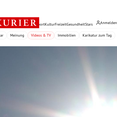
Anmelde
rreich
Politik
Wirtschaft
Sport
Kultur
Freizeit
Gesundheit
Stars
dar
Meinung
Videos & TV
Immobilien
Karikatur zum Tag