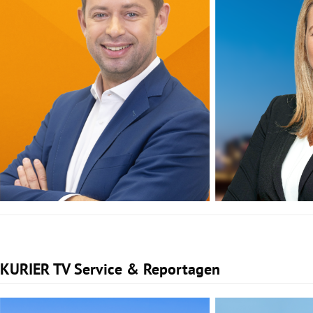
KURIER TV Service & Reportagen
Slide 1 von 1