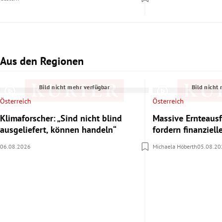
Aus den Regionen
Slide 1 von 3
Bild nicht mehr verfügbar
Bild nicht
Österreich
Österreich
Klimaforscher: „Sind nicht blind
Massive Ernteausf
ausgeliefert, können handeln“
fordern finanziel
06.08.2026
Michaela Höberth
05.08.20