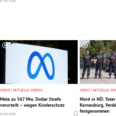
07.08.2026
Slide 1 von 5
VIDEO | AKTUELLE VIDEOS
VIDEO | AKTUELLE VI
Meta zu 567 Mio. Dollar Strafe
Mord in NÖ: Toter
verurteilt – wegen Kinderschutz
Korneuburg, Verdä
festgenommen
07.08.2026