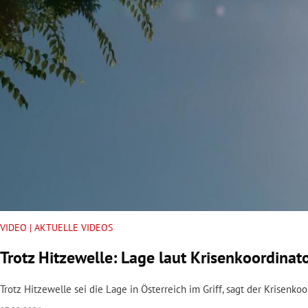
rt Untermenü
schaft Untermenü
s Untermenü
zeit Untermenü
undheit Untermenü
tur Untermenü
nung Untermenü
VIDEO | AKTUELLE VIDEOS
Trotz Hitzewelle: Lage laut Krisenkoordinato
lität Untermenü
Trotz Hitzewelle sei die Lage in Österreich im Griff, sagt der Krisenk