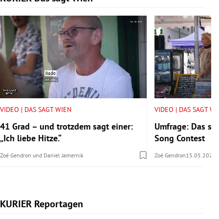
VIDEO | DAS SAGT WIEN
VIDEO | DAS SAGT W
41 Grad – und trotzdem sagt einer:
Umfrage: Das sa
„Ich liebe Hitze.“
Song Contest
Zoé Gendron
und
Daniel Jamernik
Zoé Gendron
15.05.2026
KURIER Reportagen
Slide 1 von 14