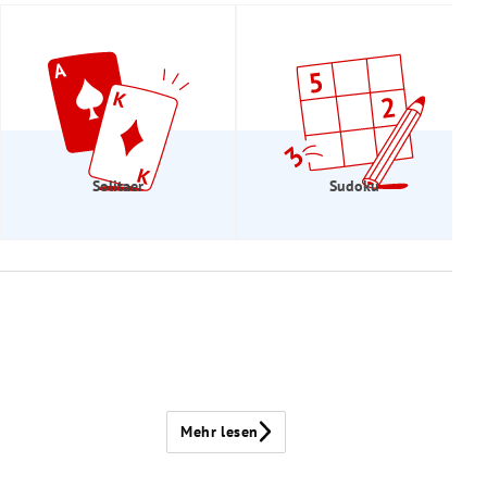
Solitaer
Sudoku
Mehr lesen