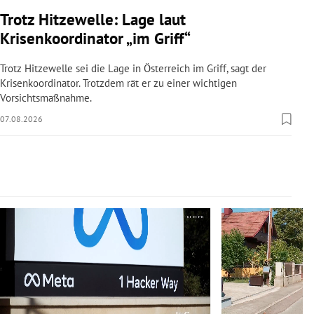
rreich Untermenü
Trotz Hitzewelle: Lage laut
Krisenkoordinator „im Griff“
rt Untermenü
Trotz Hitzewelle sei die Lage in Österreich im Griff, sagt der
schaft Untermenü
Krisenkoordinator. Trotzdem rät er zu einer wichtigen
Vorsichtsmaßnahme.
s Untermenü
07.08.2026
zeit Untermenü
undheit Untermenü
Slide 1 von 14
tur Untermenü
nung Untermenü
lität Untermenü