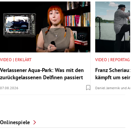
VIDEO | ERKLÄRT
VIDEO | REPORTAGE
Verlassener Aqua-Park: Was mit den
Franz Scheriau: D
zurückgelassenen Delfinen passiert
kämpft um seine
07.08.2026
Daniel Jamernik
und
Anna
Onlinespiele