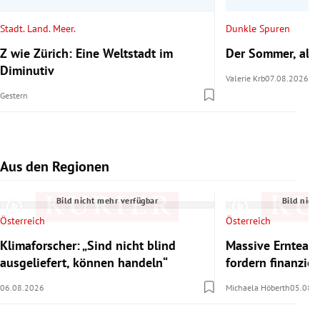
Stadt. Land. Meer.
Dunkle Spuren
Z wie Zürich: Eine Weltstadt im
Der Sommer, als 
Diminutiv
Valerie Krb
07.08.2026
Gestern
Aus den Regionen
Slide 1 von 7
Bild nicht mehr verfügbar
Bild nich
Österreich
Österreich
Klimaforscher: „Sind nicht blind
Massive Ernteaus
ausgeliefert, können handeln“
fordern finanzie
06.08.2026
Michaela Höberth
05.08.