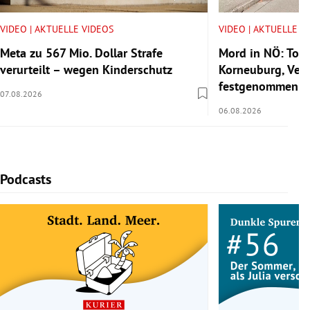
VIDEO | AKTUELLE VIDEOS
VIDEO | AKTUELLE V
Meta zu 567 Mio. Dollar Strafe
Mord in NÖ: Tote
verurteilt – wegen Kinderschutz
Korneuburg, Verd
festgenommen
07.08.2026
06.08.2026
Podcasts
Slide 1 von 5