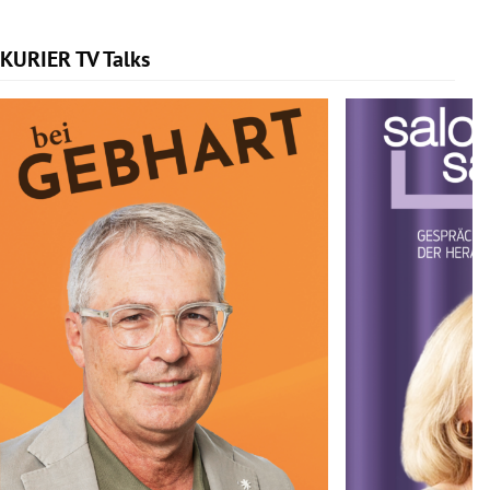
KURIER TV Talks
Slide 1 von 6