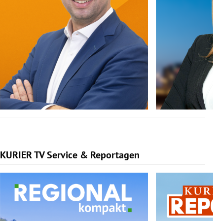
KURIER TV Service & Reportagen
Slide 1 von 3