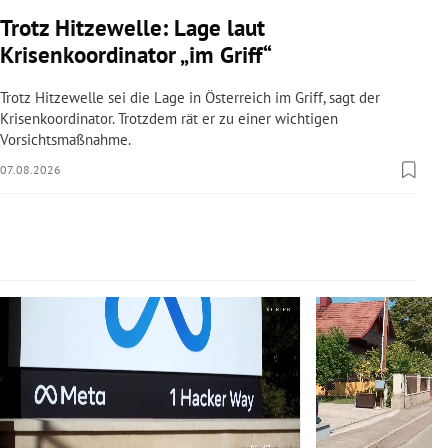
rreich Untermenü
Trotz Hitzewelle: Lage laut
Krisenkoordinator „im Griff“
rt Untermenü
Trotz Hitzewelle sei die Lage in Österreich im Griff, sagt der
schaft Untermenü
Krisenkoordinator. Trotzdem rät er zu einer wichtigen
Vorsichtsmaßnahme.
s Untermenü
07.08.2026
zeit Untermenü
undheit Untermenü
Slide 1 von 14
tur Untermenü
nung Untermenü
lität Untermenü