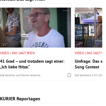
VIDEO | DAS SAGT WIEN
VIDEO | DAS SAGT W
41 Grad – und trotzdem sagt einer:
Umfrage: Das sa
„Ich liebe Hitze.“
Song Contest
Zoé Gendron
und
Daniel Jamernik
Zoé Gendron
15.05.2026
KURIER Reportagen
Slide 1 von 14