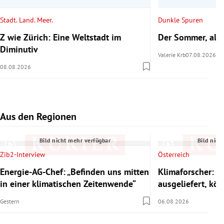
Stadt. Land. Meer.
Dunkle Spuren
Z wie Zürich: Eine Weltstadt im
Der Sommer, als 
Diminutiv
Valerie Krb
07.08.2026
08.08.2026
Aus den Regionen
Slide 1 von 8
Bild nicht mehr verfügbar
Bild nich
Zib2-Interview
Österreich
Energie-AG-Chef: „Befinden uns mitten
Klimaforscher: „S
in einer klimatischen Zeitenwende“
ausgeliefert, kö
Gestern
06.08.2026