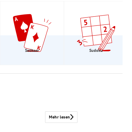
Solitaer
Sudoku
Mehr lesen