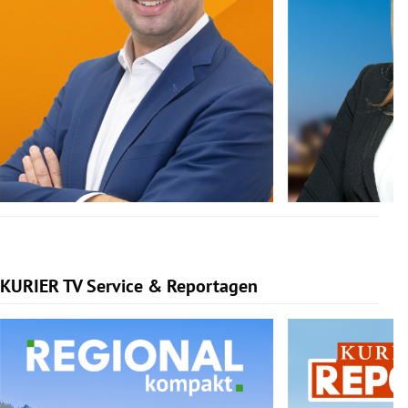
KURIER TV Service & Reportagen
Slide 1 von 3