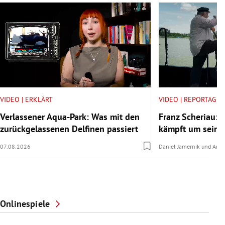
VIDEO | ERKLÄRT
VIDEO | REPORTAGE
Verlassener Aqua-Park: Was mit den
Franz Scheriau: D
zurückgelassenen Delfinen passiert
kämpft um seine
07.08.2026
Daniel Jamernik
und
Anna
Onlinespiele