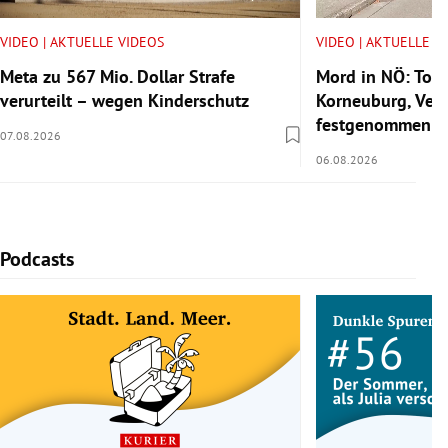
VIDEO | AKTUELLE VIDEOS
VIDEO | AKTUELLE V
Meta zu 567 Mio. Dollar Strafe
Mord in NÖ: Tote
verurteilt – wegen Kinderschutz
Korneuburg, Verd
festgenommen
07.08.2026
06.08.2026
Podcasts
Slide 1 von 5