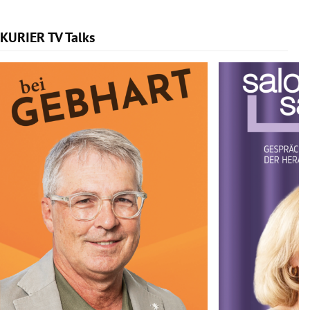
KURIER TV Talks
Slide 1 von 6