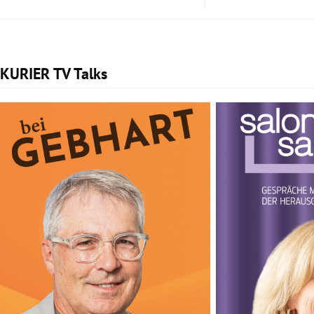
KURIER TV Talks
Slide 1 von 2