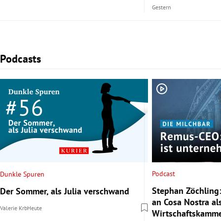
Gestern
Podcasts
Slide 1 von 2
Podcast
Dunkle Spuren
Stephan Zöchling:
Der Sommer, als Julia verschwand
an Cosa Nostra al
Valerie Krb
Heute
Wirtschaftskamme