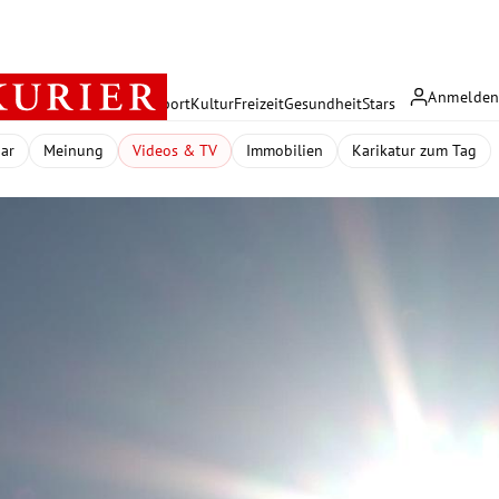
Anmelde
rreich
Politik
Wirtschaft
Sport
Kultur
Freizeit
Gesundheit
Stars
dar
Meinung
Videos & TV
Immobilien
Karikatur zum Tag