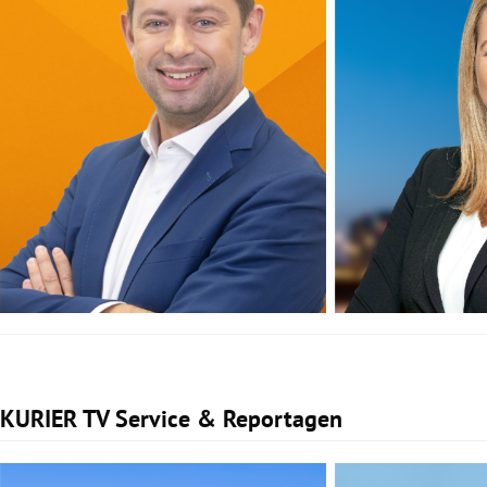
KURIER TV Service & Reportagen
Slide 1 von 1