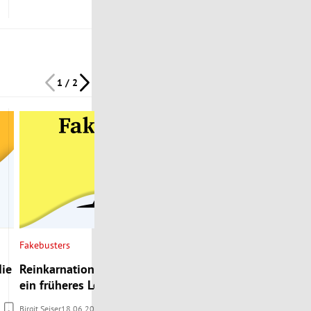
1 / 2
Fakebusters
die
Reinkarnation: Erinnern sich Kinder an
ein früheres Leben?
Birgit Seiser
18.06.2026