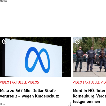
Heute
Slide 1 von 5
VIDEO | AKTUELLE VIDEOS
VIDEO | AKTUELLE VI
Meta zu 567 Mio. Dollar Strafe
Mord in NÖ: Toter
verurteilt – wegen Kinderschutz
Korneuburg, Verdä
festgenommen
Heute