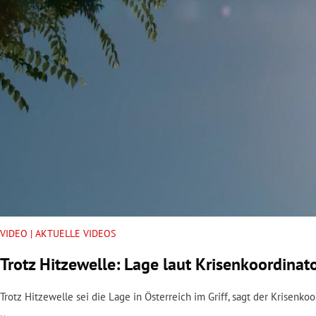
rt Untermenü
schaft Untermenü
s Untermenü
zeit Untermenü
undheit Untermenü
tur Untermenü
nung Untermenü
VIDEO | AKTUELLE VIDEOS
Trotz Hitzewelle: Lage laut Krisenkoordinato
lität Untermenü
Trotz Hitzewelle sei die Lage in Österreich im Griff, sagt der Krisenk