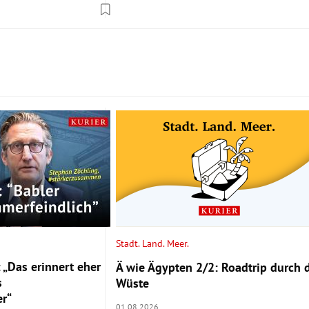
Stadt. Land. Meer.
 „Das erinnert eher
Ä wie Ägypten 2/2: Roadtrip durch 
s
Wüste
r“
01.08.2026