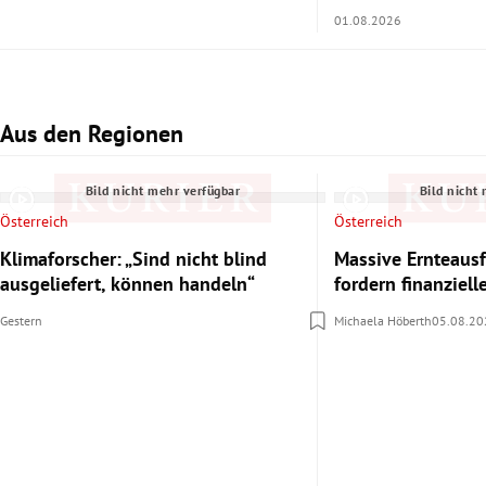
01.08.2026
Aus den Regionen
Slide 1 von 3
Bild nicht mehr verfügbar
Bild nicht
Österreich
Österreich
Klimaforscher: „Sind nicht blind
Massive Ernteausf
ausgeliefert, können handeln“
fordern finanziel
Gestern
Michaela Höberth
05.08.20