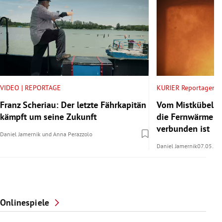
VIDEO | REPORTAGE
KURIER Reportagen
Franz Scheriau: Der letzte Fährkapitän
Vom Mistkübel i
kämpft um seine Zukunft
die Fernwärme m
verbunden ist
Daniel Jamernik
und
Anna Perazzolo
Daniel Jamernik
07.05.20
Onlinespiele