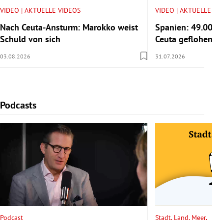
VIDEO | AKTUELLE VIDEOS
VIDEO | AKTUELLE V
Nach Ceuta-Ansturm: Marokko weist
Spanien: 49.000
Schuld von sich
Ceuta geflohen
03.08.2026
31.07.2026
Podcasts
Slide 1 von 6
Podcast
Stadt. Land. Meer.