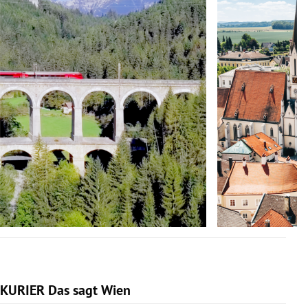
KURIER Das sagt Wien
Slide 1 von 14