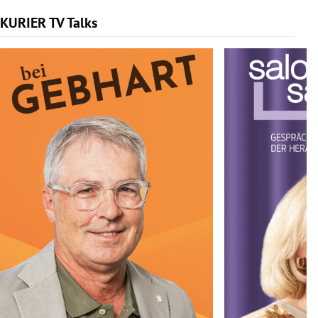
KURIER TV Talks
Slide 1 von 6