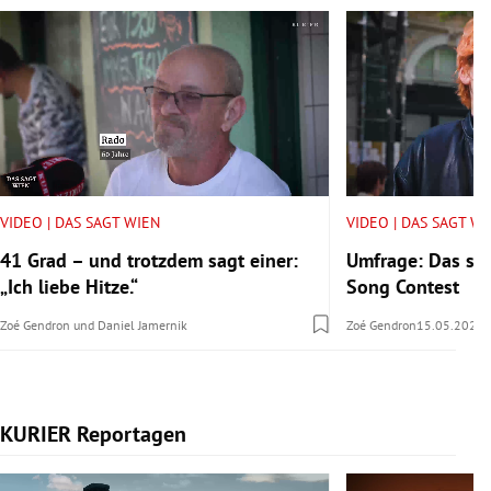
VIDEO | DAS SAGT WIEN
VIDEO | DAS SAGT W
41 Grad – und trotzdem sagt einer:
Umfrage: Das sa
„Ich liebe Hitze.“
Song Contest
Zoé Gendron
und
Daniel Jamernik
Zoé Gendron
15.05.2026
KURIER Reportagen
Slide 1 von 14