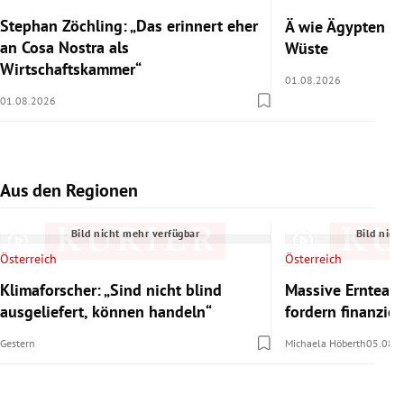
Stephan Zöchling: „Das erinnert eher
Ä wie Ägypten 2/
an Cosa Nostra als
Wüste
Wirtschaftskammer“
01.08.2026
01.08.2026
Aus den Regionen
Slide 1 von 7
Bild nicht mehr verfügbar
Bild nich
Österreich
Österreich
Klimaforscher: „Sind nicht blind
Massive Ernteaus
ausgeliefert, können handeln“
fordern finanzie
Gestern
Michaela Höberth
05.08.