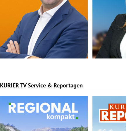
KURIER TV Service & Reportagen
Slide 1 von 3