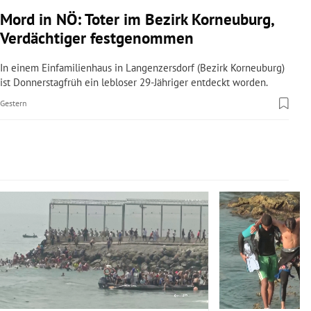
rreich Untermenü
Mord in NÖ: Toter im Bezirk Korneuburg,
Verdächtiger festgenommen
rt Untermenü
In einem Einfamilienhaus in Langenzersdorf (Bezirk Korneuburg)
schaft Untermenü
ist Donnerstagfrüh ein lebloser 29-Jähriger entdeckt worden.
Gestern
s Untermenü
zeit Untermenü
undheit Untermenü
Slide 1 von 14
tur Untermenü
nung Untermenü
lität Untermenü