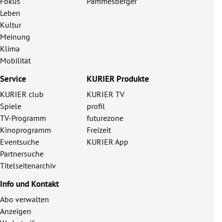
Fokus
Pammesberger
Leben
Kultur
Meinung
Klima
Mobilität
Service
KURIER Produkte
KURIER club
KURIER TV
Spiele
profil
TV-Programm
futurezone
Kinoprogramm
Freizeit
Eventsuche
KURIER App
Partnersuche
Titelseitenarchiv
Info und Kontakt
Abo verwalten
Anzeigen