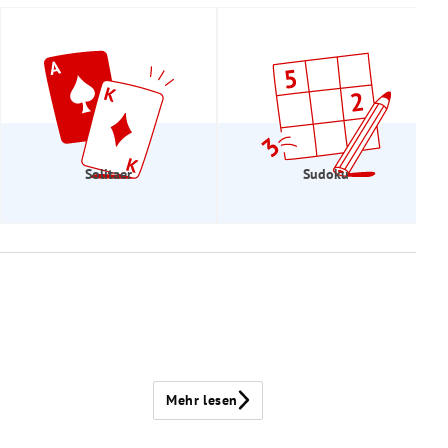
Solitaer
Sudoku
Mehr lesen