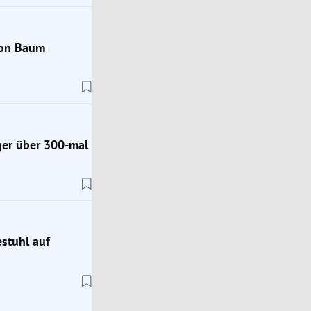
von Baum
Trend Hub
Jugendwort des Jahres 2026: Diese 10 Wörter s
zur Auswahl
ger über 300-mal
estuhl auf