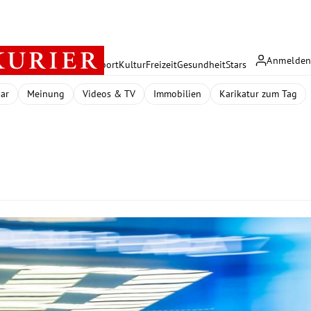
Anmelde
rreich
Politik
Wirtschaft
Sport
Kultur
Freizeit
Gesundheit
Stars
dar
Meinung
Videos & TV
Immobilien
Karikatur zum Tag