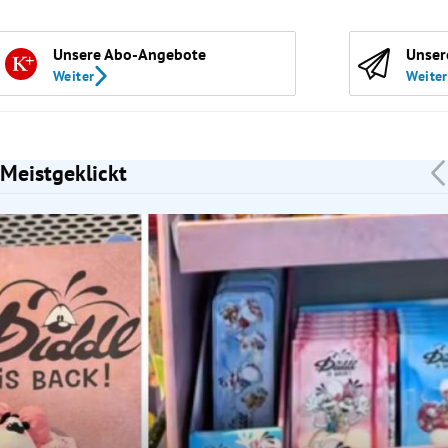
Unsere Abo-Angebote
Unser
Weiter
Weiter
Meistgeklickt
Slide 1 von 7