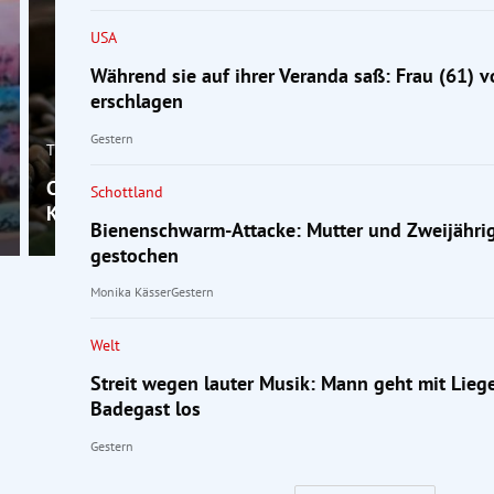
USA
Während sie auf ihrer Veranda saß: Frau (61) 
erschlagen
Gestern
Trend Hub
Chef fassungslos: Mitarbeiter (25) fehlt, weil sein
Schottland
Kaninchen krank ist
Bienenschwarm-Attacke: Mutter und Zweijähri
gestochen
Monika Kässer
Gestern
Welt
Streit wegen lauter Musik: Mann geht mit Lieg
Badegast los
Gestern