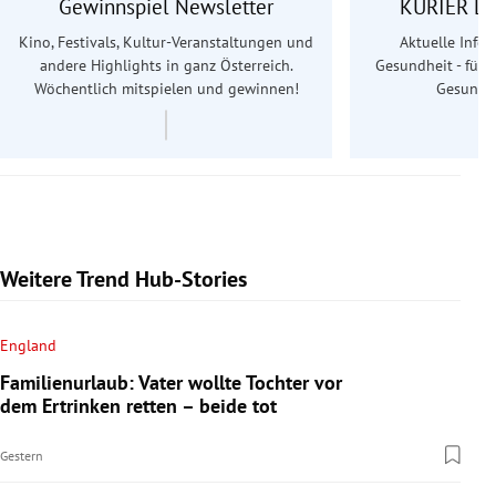
Gewinnspiel Newsletter
KURIER Le
Kino, Festivals, Kultur-Veranstaltungen und
Aktuelle Info
andere Highlights in ganz Österreich.
Gesundheit - für S
Wöchentlich mitspielen und gewinnen!
Gesundhe
Weitere Trend Hub-Stories
England
Familienurlaub: Vater wollte Tochter vor
dem Ertrinken retten – beide tot
Gestern