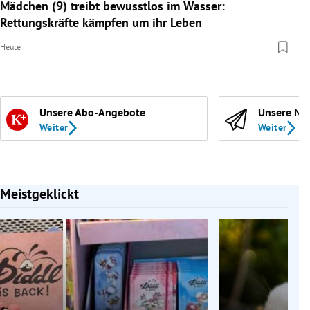
Mädchen (9) treibt bewusstlos im Wasser:
Rettungskräfte kämpfen um ihr Leben
Heute
Unsere Abo-Angebote
Unsere Ne
Weiter
Weiter
Meistgeklickt
Slide 1 von 7