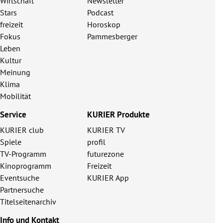
Wirtschaft
Newsletter
Stars
Podcast
freizeit
Horoskop
Fokus
Pammesberger
Leben
Kultur
Meinung
Klima
Mobilität
Service
KURIER Produkte
KURIER club
KURIER TV
Spiele
profil
TV-Programm
futurezone
Kinoprogramm
Freizeit
Eventsuche
KURIER App
Partnersuche
Titelseitenarchiv
Info und Kontakt