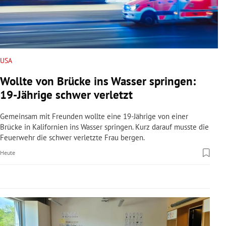
rreich Untermenü
rt Untermenü
schaft Untermenü
USA
Wollte von Brücke ins Wasser springen:
s Untermenü
19-Jährige schwer verletzt
zeit Untermenü
Gemeinsam mit Freunden wollte eine 19-Jährige von einer
Brücke in Kalifornien ins Wasser springen. Kurz darauf musste die
undheit Untermenü
Feuerwehr die schwer verletzte Frau bergen.
Heute
tur Untermenü
nung Untermenü
lität Untermenü