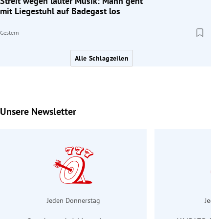
Streit wegen lauter Musik: Mann geht
mit Liegestuhl auf Badegast los
Gestern
Alle Schlagzeilen
Unsere Newsletter
Slide 1 von 6
Jeden Donnerstag
Jede