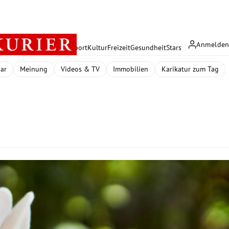
Anmelde
rreich
Politik
Wirtschaft
Sport
Kultur
Freizeit
Gesundheit
Stars
dar
Meinung
Videos & TV
Immobilien
Karikatur zum Tag