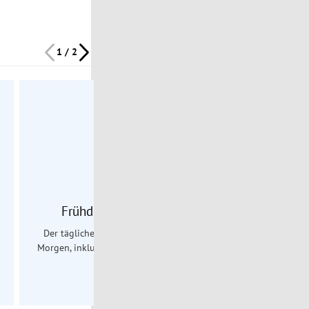
1 / 2
Täglich
Frühdienst Newsletter
Dai
Der tägliche Nachrichtenüberblick am
Kurier Daily b
Morgen, inklusive Wetterbericht für ganz
über die wic
Österreich.