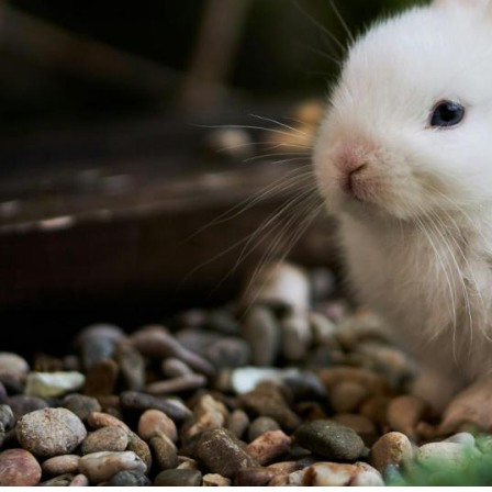
rt Untermenü
schaft Untermenü
s Untermenü
zeit Untermenü
undheit Untermenü
tur Untermenü
nung Untermenü
lität Untermenü