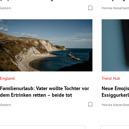
Gestern
Monika Kässer
Ges
England
Trend Hub
Familienurlaub: Vater wollte Tochter vor
Neue Emoji
dem Ertrinken retten – beide tot
Essiggurkerl
Gestern
Monika Kässer
Ges