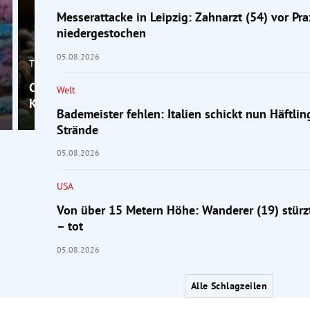
Messerattacke in Leipzig: Zahnarzt (54) vor Pra
niedergestochen
05.08.2026
Trend Hub
Chef fassungslos: Mitarbeiter (25) fehlt, weil sein
Welt
Kaninchen krank ist
Bademeister fehlen: Italien schickt nun Häftlin
Strände
05.08.2026
USA
Von über 15 Metern Höhe: Wanderer (19) stürz
– tot
05.08.2026
Alle Schlagzeilen