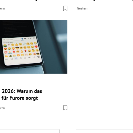
tern
Gestern
s 2026: Warum das
 für Furore sorgt
tern