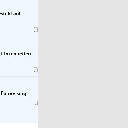
estuhl auf
Trend Hub
Plötzlich trinken alle Kokoswasser: Ist der Hype
berechtigt?
trinken retten –
 Furore sorgt