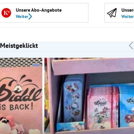
Unsere Abo-Angebote
Unser
Weiter
Weiter
Meistgeklickt
Slide 1 von 7