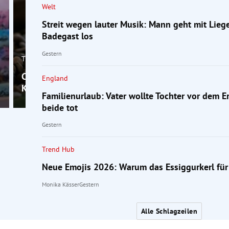
Welt
Streit wegen lauter Musik: Mann geht mit Lieg
Badegast los
Gestern
Trend Hub
Chef fassungslos: Mitarbeiter (25) fehlt, weil sein
England
Kaninchen krank ist
Familienurlaub: Vater wollte Tochter vor dem Er
beide tot
Gestern
Trend Hub
Neue Emojis 2026: Warum das Essiggurkerl für
Monika Kässer
Gestern
Alle Schlagzeilen