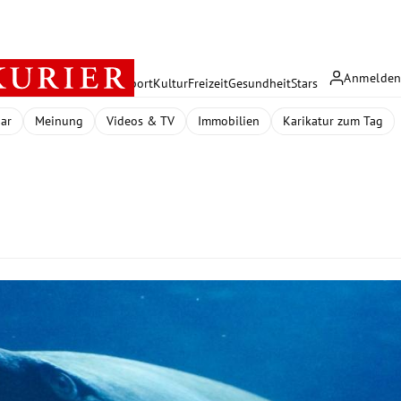
Anmelde
rreich
Politik
Wirtschaft
Sport
Kultur
Freizeit
Gesundheit
Stars
dar
Meinung
Videos & TV
Immobilien
Karikatur zum Tag