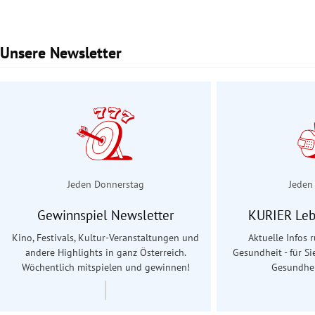
Unsere Newsletter
Slide 1 von 2
Jeden Donnerstag
Jeden
Gewinnspiel Newsletter
KURIER Leb
Kino, Festivals, Kultur-Veranstaltungen und
Aktuelle Infos
andere Highlights in ganz Österreich.
Gesundheit - für Si
Wöchentlich mitspielen und gewinnen!
Gesundhei