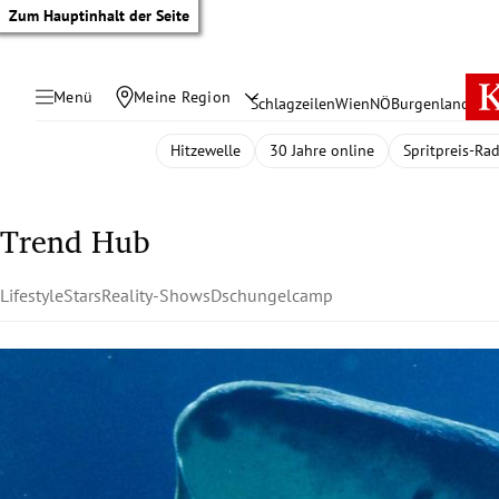
Zum Hauptinhalt der Seite
Menü
Meine Region
Schlagzeilen
Wien
NÖ
Burgenland
Öste
Hitzewelle
30 Jahre online
Spritpreis-Ra
Trend Hub
Lifestyle
Stars
Reality-Shows
Dschungelcamp
tik Untermenü
rreich Untermenü